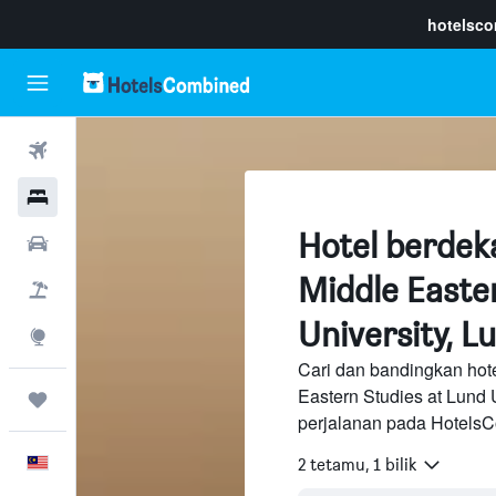
hotelsc
Penerbangan
Hotel
Hotel berdek
Sewaan Kereta
Middle Easte
Pakej
University, L
Eksplorasi
Cari dan bandingkan hote
Eastern Studies at Lund 
Perjalanan
perjalanan pada HotelsC
Melayu
2 tetamu, 1 bilik