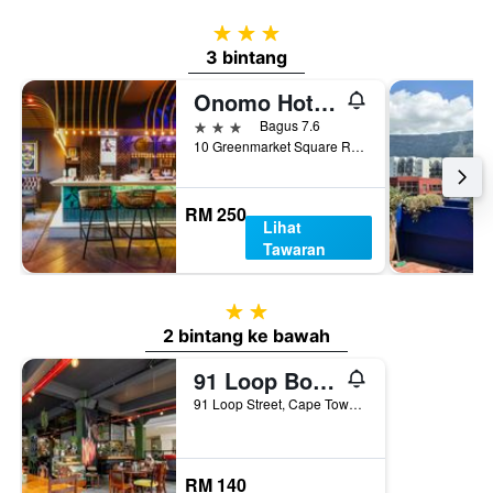
3 bintang
3 bintang
Onomo Hotel Inn On The Square
3 bintang
Bagus 7.6
10 Greenmarket Square Road, Cape Town, Western Cape, Afrika Selatan
RM 250
Lihat
Tawaran
2 bintang
2 bintang ke bawah
91 Loop Boutique Hostel
91 Loop Street, Cape Town, Western Cape, Afrika Selatan
RM 140