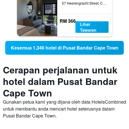
57 Heerengracht Street, Cape Town, Western Cape, Afrika Selatan
RM 366
Lihat
Tawaran
Kesemua 1,346 hotel di Pusat Bandar Cape Town
Cerapan perjalanan untuk
hotel dalam Pusat Bandar
Cape Town
Gunakan petua kami yang dijana oleh data HotelsCombined
untuk membantu anda mencari hotel seterusnya dalam
Pusat Bandar Cape Town.