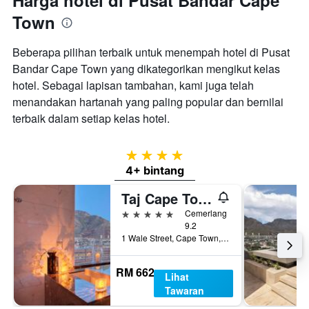
Harga hotel di Pusat Bandar Cape
Town
Beberapa pilihan terbaik untuk menempah hotel di Pusat
Bandar Cape Town yang dikategorikan mengikut kelas
hotel. Sebagai lapisan tambahan, kami juga telah
menandakan hartanah yang paling popular dan bernilai
terbaik dalam setiap kelas hotel.
4 bintang
4+ bintang
Taj Cape Town
5 bintang
Cemerlang
9.2
1 Wale Street, Cape Town, Western Cape, Afrika Selatan
RM 662
Lihat
Tawaran