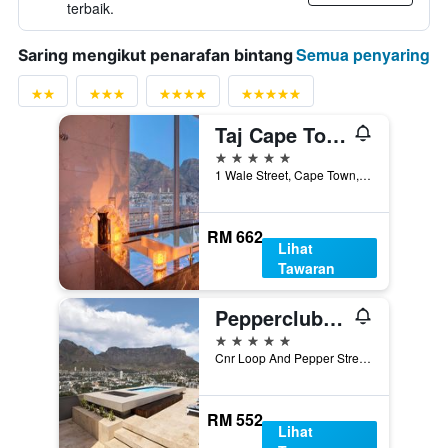
terbaik.
Semua penyaring
Saring mengikut penarafan bintang
Taj Cape Town
5 bintang
1 Wale Street, Cape Town, Western Cape, Afrika Selatan
RM 662
Lihat
Tawaran
Pepperclub Hotel
5 bintang
Cnr Loop And Pepper Street, Cape Town, Western Cape, Afrika Selatan
RM 552
Lihat