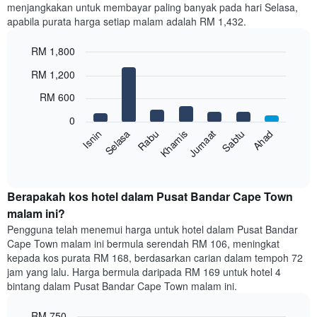
menjangkakan untuk membayar paling banyak pada hari Selasa,
mempunyai
apabila purata harga setiap malam adalah RM 1,432.
1
paksi
RM 1,800
X
yang
Bar
Chart
RM 1,200
memaparkan
graphic.
chart
with
bulan.
RM 600
7
Carta
bars.
mempunyai
0
1
Sabtu
Khamis
Selasa
Ahad
Jumaat
Rabu
Isnin
Carta
paksi
berikut
End
Y
of
memaparkan
yang
interactive
harga
chart
memaparkan
purata
Berapakah kos hotel dalam Pusat Bandar Cape Town
harga
bilik
malam ini?
purata
setiap
bilik
Pengguna telah menemui harga untuk hotel dalam Pusat Bandar
hari
Cape Town malam ini bermula serendah RM 106, meningkat
dalam
kepada kos purata RM 168, berdasarkan carian dalam tempoh 72
seminggu
jam yang lalu. Harga bermula daripada RM 169 untuk hotel 4
Carta
bintang dalam Pusat Bandar Cape Town malam ini.
mempunyai
1
paksi
RM 750