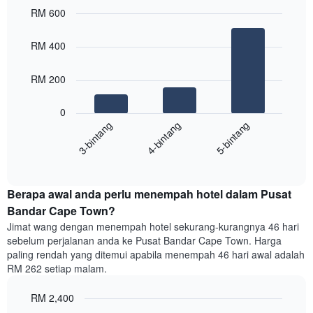
RM 600
penarafan
bintang
Bar
Chart
Carta
graphic.
chart
RM 400
with
mempunyai
3
1
bars.
RM 200
paksi
X
Carta
yang
0
berikut
menunjukkan
4-bintang
5-bintang
3-bintang
memaparkan
kategori
purata
hotel
End
harga
mengikut
of
bilik
interactive
bintang.
hujung
chart
Carta
Berapa awal anda perlu menempah hotel dalam Pusat
minggu
mempunyai
ini
Bandar Cape Town?
1
yang
paksi
Jimat wang dengan menempah hotel sekurang-kurangnya 46 hari
ditemui
Y
sebelum perjalanan anda ke Pusat Bandar Cape Town. Harga
dalam
yang
paling rendah yang ditemui apabila menempah 46 hari awal adalah
3
memaparkan
RM 262 setiap malam.
hari
harga
lalu
purata
RM 2,400
yang
bilik