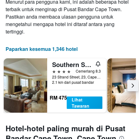
Menurut para pengguna kami, ini adalah beberapa hotel
bilik
hari
hujung
terbaik untuk menginap di Pusat Bandar Cape Town.
sebelum
minggu
Pastikan anda membaca ulasan pengguna untuk
penginapan
ini
Carta
mengetahui mengapa hotel ini ditaraf antara yang
yang
mempunyai
tertinggi.
ditemui
1
dalam
paksi
3
Y
Paparkan kesemua 1,346 hotel
hari
yang
lalu
memaparkan
Southern Sun Cape Sun
harga
purata
4 bintang
Cemerlang 8.3
bilik
23 Strand Street, 23, Cape Town, Western Cape, Afrika Selatan
2.1 km dari pusat bandar
RM 475
Lihat
Tawaran
Hotel-hotel paling murah di Pusat
Bandar Cape Town, Cape Town