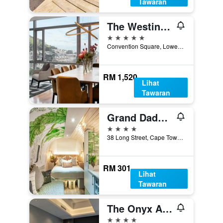
Tawaran
The Westin Cape Town
5 bintang
Convention Square, Lower Long Street, Cape Town, Western Cape, Afrika Selatan
RM 1,520
Lihat
Tawaran
Grand Daddy Boutique Hotel
4 bintang
38 Long Street, Cape Town, Western Cape, Afrika Selatan
RM 301
Lihat
Tawaran
The Onyx Apartment Hotel by Newmark
4 bintang