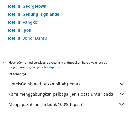
Hotel di Georgetown
Hotel di Genting Highlands
Hotel di Pangkor
Hotel di Ipoh
Hotel di Johor Bahru
Hotel di Hat Yai
Hotel di Kota Kinabalu
Hotel di Kuching
*
HotelsCombined sentiasa berusaha mendapatkan harga yang tepat,
bagaimanapun,
harga tidak dijamin
.
Hotel di Tokyo
Ini sebabnya:
Hotel di Batu Feringgi
HotelsCombined bukan pihak penjual.
Hotel di Bangkok
Hotel di Putrajaya
Kami menggabungkan pelbagai jenis data untuk anda
Hotel di Shah Alam
Mengapakah harga tidak 100% tepat?
Hotel di Kota Bharu
Hotel di Mersing
Hotel di Taiping