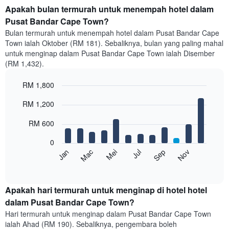
Apakah bulan termurah untuk menempah hotel dalam
Pusat Bandar Cape Town?
Bulan termurah untuk menempah hotel dalam Pusat Bandar Cape
Town ialah Oktober (RM 181). Sebaliknya, bulan yang paling mahal
untuk menginap dalam Pusat Bandar Cape Town ialah Disember
(RM 1,432).
RM 1,800
Bar
Chart
RM 1,200
graphic.
chart
with
12
RM 600
bars.
0
Carta
Mei
Nov
Mac
Sep
Jul
Jan
berikut
End
of
memaparkan
interactive
harga
chart
purata
Apakah hari termurah untuk menginap di hotel hotel
bilik
dalam Pusat Bandar Cape Town?
setiap
Hari termurah untuk menginap dalam Pusat Bandar Cape Town
bulan
ialah Ahad (RM 190). Sebaliknya, pengembara boleh
Carta