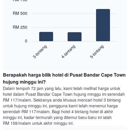
X
Bar
Chart
yang
graphic.
chart
RM 500
with
memaparkan
3
hari
bars.
dalam
RM 250
seminggu.
Carta
Carta
0
berikut
mempunyai
4-bintang
5-bintang
3-bintang
memaparkan
1
harga
paksi
End
purata
Y
of
satu
yang
interactive
bilik
chart
memaparkan
Berapakah harga bilik hotel di Pusat Bandar Cape Town
malam
purata
ini
hujung minggu ini?
harga
yang
bilik
Dalam tempoh 72 jam yang lalu, kami telah melihat harga untuk
ditemui
hotel dalam Pusat Bandar Cape Town hujung minggu ini serendah
dalam
RM 117/malam. Sekiranya anda khusus mencari hotel 3 bintang
3
untuk hujung minggu ini, pengguna kami telah menemui harga
hari
serendah RM 117/malam. Bagi hotel 4 bintang hotel di akhir
lalu
minggu ini, kadar termurah yang ditemui baru-baru ini ialah
yang
RM 158/malam untuk akhir minggu ini.
diagregatkan
mengikut