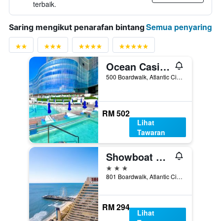
terbaik.
Semua penyaring
Saring mengikut penarafan bintang
Ocean Casino Resort
500 Boardwalk, Atlantic City, NJ, Amerika Syarikat
RM 502
Lihat
Tawaran
Showboat Hotel Atlantic City
3 bintang
801 Boardwalk, Atlantic City, NJ, Amerika Syarikat
RM 294
Lihat