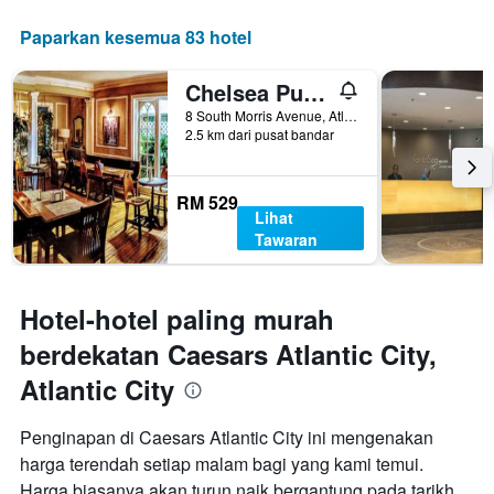
Paparkan kesemua 83 hotel
Chelsea Pub and Inn
8 South Morris Avenue, Atlantic City, NJ, Amerika Syarikat
2.5 km dari pusat bandar
RM 529
Lihat
Tawaran
Hotel-hotel paling murah
berdekatan Caesars Atlantic City,
Atlantic City
Penginapan di Caesars Atlantic City ini mengenakan
harga terendah setiap malam bagi yang kami temui.
Harga biasanya akan turun naik bergantung pada tarikh