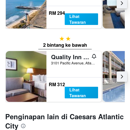
RM 294
Lihat
Tawaran
2 bintang
2 bintang ke bawah
Quality Inn Flamingo
3101 Pacific Avenue, Atlantic City, NJ, Amerika Syarikat
RM 312
Lihat
Tawaran
Penginapan lain di Caesars Atlantic
City