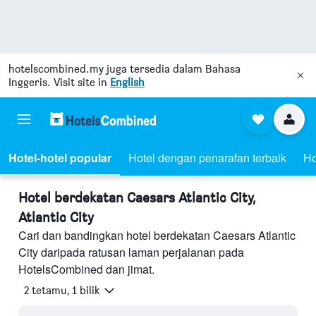
hotelscombined.my
juga tersedia dalam Bahasa
Inggeris. Visit site in
English
Hotel-hotel popular
Hotel dengan penarafan terbaik
Ho
Hotel berdekatan Caesars Atlantic City,
Atlantic City
Cari dan bandingkan hotel berdekatan Caesars Atlantic
City daripada ratusan laman perjalanan pada
HotelsCombined dan jimat.
2 tetamu, 1 bilik