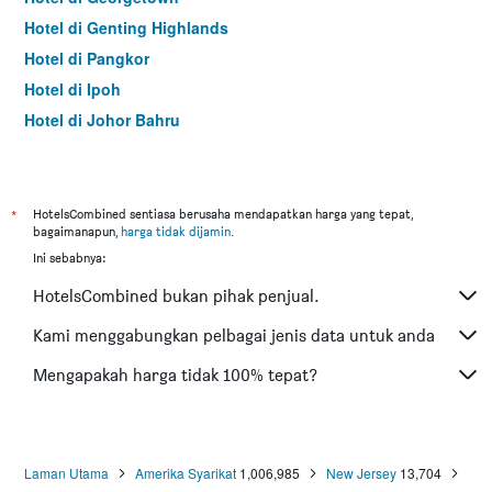
Hotel di Genting Highlands
Hotel di Pangkor
Hotel di Ipoh
Hotel di Johor Bahru
Hotel di Hat Yai
Hotel di Kota Kinabalu
Hotel di Kuching
*
HotelsCombined sentiasa berusaha mendapatkan harga yang tepat,
bagaimanapun,
harga tidak dijamin
.
Hotel di Tokyo
Ini sebabnya:
Hotel di Batu Feringgi
HotelsCombined bukan pihak penjual.
Hotel di Bangkok
Hotel di Putrajaya
Kami menggabungkan pelbagai jenis data untuk anda
Hotel di Shah Alam
Mengapakah harga tidak 100% tepat?
Hotel di Kota Bharu
Hotel di Mersing
Hotel di Taiping
Laman Utama
Amerika Syarikat
1,006,985
New Jersey
13,704
Hotel di Lumut