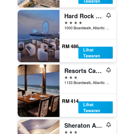
Tawaran
Hard Rock Hotel & Casino Atlantic City
4 bintang
1000 Boardwalk, Atlantic City, NJ, Amerika Syarikat
RM 486
Lihat
Tawaran
Resorts Casino Hotel Atlantic City
3 bintang
1133 Boardwalk, Atlantic City, NJ, Amerika Syarikat
RM 414
Lihat
Tawaran
Sheraton Atlantic City Convention Center Hotel
3 bintang