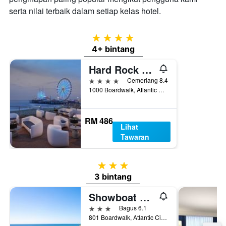
serta nilai terbaik dalam setiap kelas hotel.
4 bintang
4+ bintang
Hard Rock Hotel & Casino Atlantic City
4 bintang
Cemerlang 8.4
1000 Boardwalk, Atlantic City, NJ, Amerika Syarikat
RM 486
Lihat
Tawaran
3 bintang
3 bintang
Showboat Hotel Atlantic City
3 bintang
Bagus 6.1
801 Boardwalk, Atlantic City, NJ, Amerika Syarikat