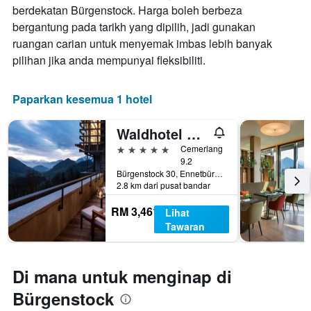
berdekatan Bürgenstock. Harga boleh berbeza
bergantung pada tarikh yang dipilih, jadi gunakan
ruangan carian untuk menyemak imbas lebih banyak
pilihan jika anda mempunyai fleksibiliti.
Paparkan kesemua 1 hotel
Waldhotel by Bürgenstock Lake Lucerne
5 bintang
Cemerlang
9.2
Bürgenstock 30, Ennetbürgen, Nidwalden, Switzerland
2.8 km dari pusat bandar
RM 3,461
Lihat
Tawaran
Di mana untuk menginap di
Bürgenstock