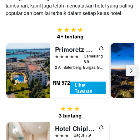
tambahan, kami juga telah mencatatkan hotel yang paling
popular dan bernilai terbaik dalam setiap kelas hotel.
4 bintang
4+ bintang
Primoretz Grand Hotel & Spa
5 bintang
Cemerlang
8.9
2 Al. Batenberg, Burgas, Bulgaria
RM 572
Lihat
Tawaran
3 bintang
3 bintang
Hotel Chiplakoff
3 bintang
Bagus 7.9