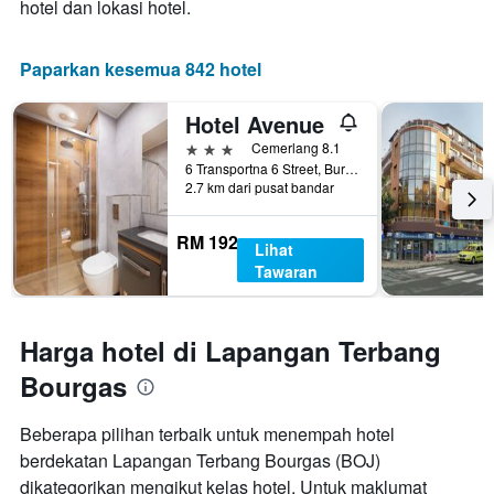
1
hotel dan lokasi hotel.
paksi
Y
yang
Paparkan kesemua 842 hotel
memaparkan
purata
Hotel Avenue
harga
3 bintang
bilik
Cemerlang 8.1
6 Transportna 6 Street, Burgas, Bulgaria
2.7 km dari pusat bandar
RM 192
Lihat
Tawaran
Harga hotel di Lapangan Terbang
Bourgas
Beberapa pilihan terbaik untuk menempah hotel
berdekatan Lapangan Terbang Bourgas (BOJ)
dikategorikan mengikut kelas hotel. Untuk maklumat