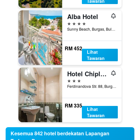
Tawaran
Alba Hotel
4 bintang
Sunny Beach, Burgas, Bulgaria
RM 452
Lihat
Tawaran
Hotel Chiplakoff
3 bintang
Ferdinandova Str. 88, Burgas, Bulgaria
RM 335
Lihat
Tawaran
Kesemua 842 hotel berdekatan Lapangan