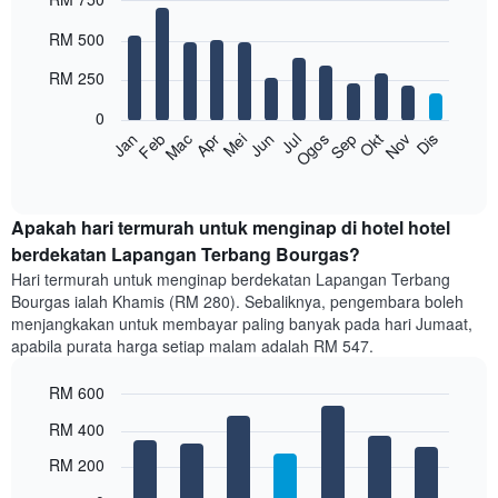
Bar
Chart
RM 500
graphic.
chart
with
RM 250
12
bars.
0
Feb
Mei
Ogos
Nov
Mac
Jun
Sep
Dis
Apr
Jul
Okt
Jan
Carta
berikut
End
of
memaparkan
interactive
harga
chart
purata
Apakah hari termurah untuk menginap di hotel hotel
bilik
berdekatan Lapangan Terbang Bourgas?
setiap
Hari termurah untuk menginap berdekatan Lapangan Terbang
bulan
Bourgas ialah Khamis (RM 280). Sebaliknya, pengembara boleh
Carta
menjangkakan untuk membayar paling banyak pada hari Jumaat,
mempunyai
apabila purata harga setiap malam adalah RM 547.
1
paksi
RM 600
X
yang
Bar
Chart
RM 400
memaparkan
graphic.
chart
with
bulan.
RM 200
7
Carta
bars.