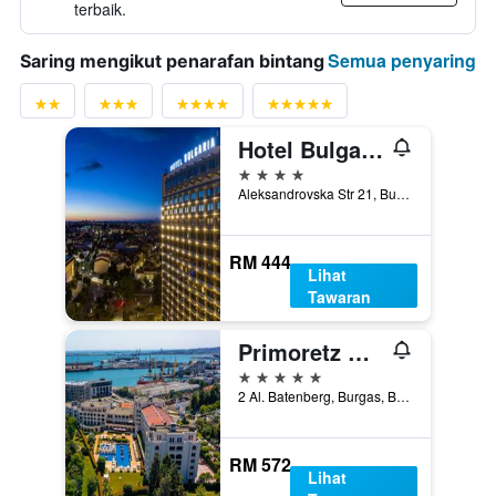
terbaik.
Semua penyaring
Saring mengikut penarafan bintang
Hotel Bulgaria
4 bintang
Aleksandrovska Str 21, Burgas, Bulgaria
RM 444
Lihat
Tawaran
Primoretz Grand Hotel & Spa
5 bintang
2 Al. Batenberg, Burgas, Bulgaria
RM 572
Lihat