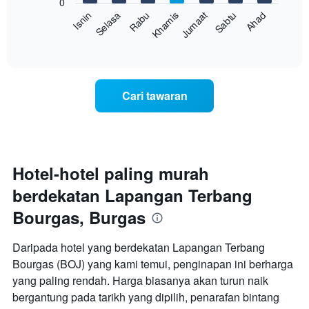
mempunyai
0
1
Rabu
Khamis
Jumaat
Sabtu
Ahad
Isnin
Selasa
Carta
paksi
berikut
End
Y
of
memaparkan
yang
interactive
harga
chart
memaparkan
purata
harga
bilik
purata
Cari tawaran
setiap
bilik
hari
dalam
seminggu
Carta
mempunyai
Hotel-hotel paling murah
1
berdekatan Lapangan Terbang
paksi
X
Bourgas, Burgas
yang
memaparkan
hari
Daripada hotel yang berdekatan Lapangan Terbang
dalam
Bourgas (BOJ) yang kami temui, penginapan ini berharga
seminggu.
yang paling rendah. Harga biasanya akan turun naik
Carta
bergantung pada tarikh yang dipilih, penarafan bintang
mempunyai