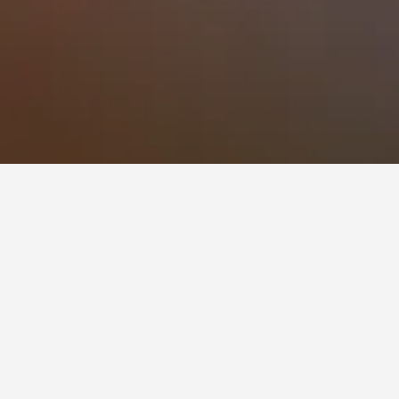
hospital, Bsharri
 temui untuk tarikh yang dipilih. Oleh
ngkan kadar.