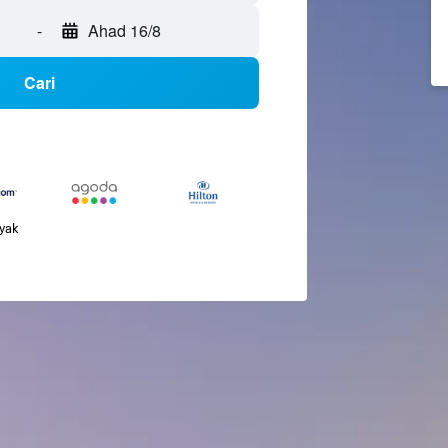
-
Ahad 16/8
Cari
nyak