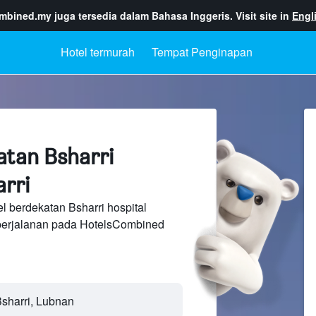
ombined.my
juga tersedia dalam Bahasa Inggeris. Visit site in
Engl
Hotel termurah
Tempat Penginapan
atan Bsharri
arri
l berdekatan Bsharri hospital
perjalanan pada HotelsCombined