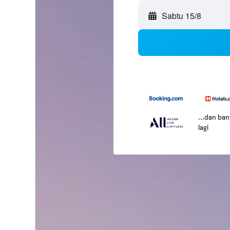
Sabtu 15/8
...dan ba
lagi