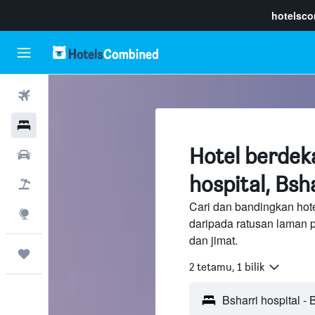
hotelsc
Penerbangan
Hotel
Hotel berdek
Sewaan Kereta
hospital, Bsh
Pakej
Cari dan bandingkan hote
Eksplorasi
daripada ratusan laman 
dan jimat.
Perjalanan
2 tetamu, 1 bilik