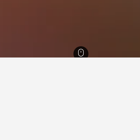
banon
371
Bsharri
28
Bsharri hospital
ing murah berdekatan Bsharri 
engan harga terendah yang berdekatan Bsharri hospital yang kami
engikut tarikh, ubah tarikh jika anda fleksibel bagi membandi