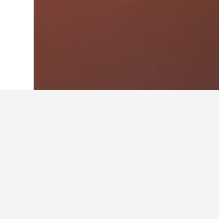
Laman Utama
Lubnan
1,928
North Le
Hotel-hotel pal
Pada masa ini, ini adalah hotel d
kerana harga boleh berbeza-beza m