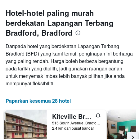
Carta
mempunyai
Hotel-hotel paling murah
1
berdekatan Lapangan Terbang
paksi
X
Bradford, Bradford
yang
memaparkan
hari
Daripada hotel yang berdekatan Lapangan Terbang
dalam
Bradford (BFD) yang kami temui, penginapan ini berharga
seminggu.
yang paling rendah. Harga boleh berbeza bergantung
Carta
pada tarikh yang dipilih, jadi gunakan ruangan carian
mempunyai
1
untuk menyemak imbas lebih banyak pilihan jika anda
paksi
mempunyai fleksibiliti.
Y
yang
memaparkan
Paparkan kesemua 28 hotel
purata
harga
Kiteville Bradford
bilik
515 South Avenue, Bradford, PA, Amerika Syarikat
2.4 km dari pusat bandar