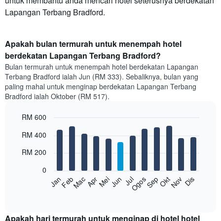
untuk membantu anda mencari hotel seterusnya berdekatan
Lapangan Terbang Bradford.
Apakah bulan termurah untuk menempah hotel
berdekatan Lapangan Terbang Bradford?
Bulan termurah untuk menempah hotel berdekatan Lapangan
Terbang Bradford ialah Jun (RM 333). Sebaliknya, bulan yang
paling mahal untuk menginap berdekatan Lapangan Terbang
Bradford ialah Oktober (RM 517).
RM 600
Bar
Chart
RM 400
graphic.
chart
with
RM 200
12
bars.
0
Feb
Mei
Ogos
Nov
Mac
Jun
Sep
Dis
Jan
Apr
Jul
Okt
Carta
berikut
End
of
memaparkan
interactive
harga
chart
purata
Apakah hari termurah untuk menginap di hotel hotel