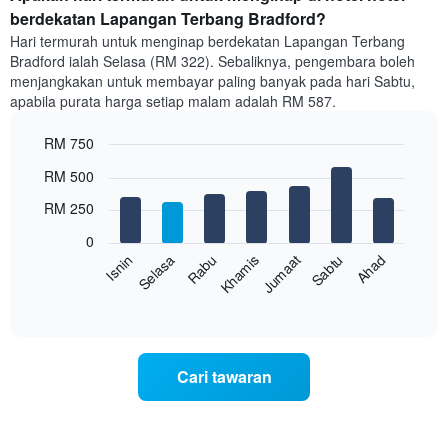
bilik
berdekatan Lapangan Terbang Bradford?
setiap
Hari termurah untuk menginap berdekatan Lapangan Terbang
bulan
Bradford ialah Selasa (RM 322). Sebaliknya, pengembara boleh
Carta
menjangkakan untuk membayar paling banyak pada hari Sabtu,
mempunyai
apabila purata harga setiap malam adalah RM 587.
1
paksi
RM 750
X
yang
Bar
Chart
RM 500
memaparkan
graphic.
chart
with
bulan.
RM 250
7
Carta
bars.
mempunyai
0
1
Rabu
Khamis
Jumaat
Sabtu
Ahad
Isnin
Selasa
Carta
paksi
berikut
End
Y
of
memaparkan
yang
interactive
harga
chart
memaparkan
purata
harga
bilik
purata
Cari tawaran
setiap
bilik
hari
dalam
seminggu