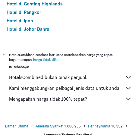
Hotel di Genting Highlands
Hotel di Pangkor
Hotel di Ipoh
Hotel di Johor Bahru
Hotel di Hat Yai
Hotel di Kota Kinabalu
Hotel di Kuching
*
HotelsCombined sentiasa berusaha mendapatkan harga yang tepat,
bagaimanapun,
harga tidak dijamin
.
Hotel di Tokyo
Ini sebabnya:
Hotel di Batu Feringgi
HotelsCombined bukan pihak penjual.
Hotel di Bangkok
Hotel di Putrajaya
Kami menggabungkan pelbagai jenis data untuk anda
Hotel di Shah Alam
Mengapakah harga tidak 100% tepat?
Hotel di Kota Bharu
Hotel di Mersing
Hotel di Taiping
Laman Utama
Amerika Syarikat
1,006,985
Pennsylvania
16,332
Hotel di Lumut
Lapangan Terbang Bradford