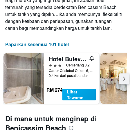
Bagi mereka yang ingin berjimat, ini adalah hotel
termurah yang tersedia berdekatan Benicassim Beach
untuk tarikh yang dipilih. Jika anda mempunyai fleksibiliti
dengan ketibaan dan perlepasan, gunakan ruangan
carian bagi membandingkan harga untuk tarikh lain.
Paparkan kesemua 101 hotel
Hotel Bulevard
3 bintang
Cemerlang 8.2
Carrer Cristobal Colon, 6, Benicàssim, Valencia, Sepanyol
0.4 km dari pusat bandar
RM 274
Lihat
Tawaran
Di mana untuk menginap di
Benicassim Beach