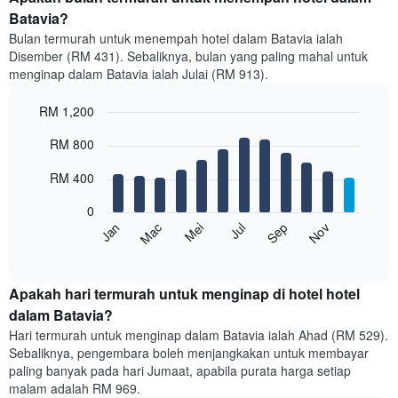
Batavia?
Bulan termurah untuk menempah hotel dalam Batavia ialah
Disember (RM 431). Sebaliknya, bulan yang paling mahal untuk
menginap dalam Batavia ialah Julai (RM 913).
RM 1,200
Bar
Chart
RM 800
graphic.
chart
with
12
RM 400
bars.
0
Carta
Mei
Nov
Mac
Sep
Jan
Jul
berikut
End
of
memaparkan
interactive
harga
chart
purata
Apakah hari termurah untuk menginap di hotel hotel
bilik
dalam Batavia?
setiap
Hari termurah untuk menginap dalam Batavia ialah Ahad (RM 529).
bulan
Sebaliknya, pengembara boleh menjangkakan untuk membayar
Carta
paling banyak pada hari Jumaat, apabila purata harga setiap
mempunyai
malam adalah RM 969.
1