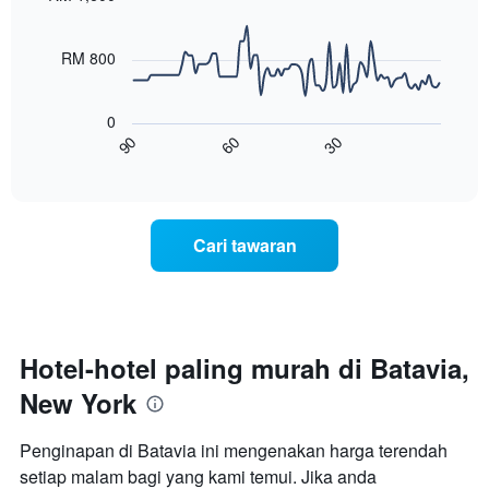
90
memaparkan
data
hari
points.
dalam
RM 800
seminggu.
Carta
Carta
berikut
mempunyai
0
menunjukkan
1
60
30
90
bagaimana
End
paksi
of
harga
interactive
Y
bilik
chart
yang
berubah
memaparkan
menjelang
purata
Cari tawaran
tarikh
harga
menginap
bilik
Carta
mempunyai
1
paksi
Hotel-hotel paling murah di Batavia,
X
New York
yang
memaparkan
bilangan
Penginapan di Batavia ini mengenakan harga terendah
hari
setiap malam bagi yang kami temui. Jika anda
sebelum