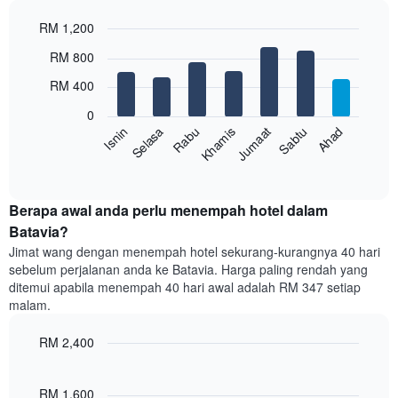
paksi
RM 1,200
X
yang
Bar
Chart
RM 800
memaparkan
graphic.
chart
with
bulan.
RM 400
7
Carta
bars.
mempunyai
0
1
Sabtu
Khamis
Selasa
Ahad
Jumaat
Rabu
Isnin
Carta
paksi
berikut
End
Y
of
memaparkan
yang
interactive
harga
chart
memaparkan
purata
Berapa awal anda perlu menempah hotel dalam
harga
bilik
Batavia?
purata
setiap
bilik
Jimat wang dengan menempah hotel sekurang-kurangnya 40 hari
hari
sebelum perjalanan anda ke Batavia. Harga paling rendah yang
dalam
ditemui apabila menempah 40 hari awal adalah RM 347 setiap
seminggu
malam.
Carta
mempunyai
RM 2,400
1
paksi
Line
Chart
X
graphic.
chart
with
yang
RM 1,600