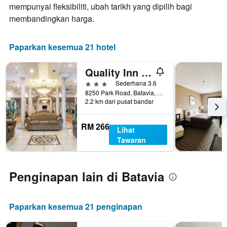
mempunyai fleksibiliti, ubah tarikh yang dipilih bagi
penginapan
Carta
membandingkan harga.
mempunyai
1
paksi
Paparkan kesemua 21 hotel
Y
yang
Quality Inn & Suites Palm Island Indoor Waterpark
memaparkan
harga
3 bintang
Sederhana 3.6
purata
8250 Park Road, Batavia, NY, Amerika Syarikat
2.2 km dari pusat bandar
bilik
RM 266
Lihat
Tawaran
Penginapan lain di Batavia
Paparkan kesemua 21 penginapan