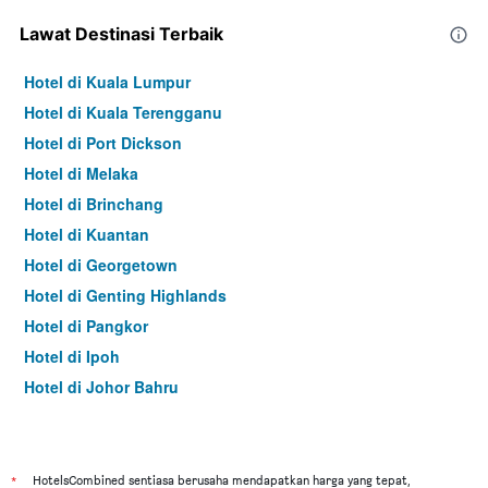
Lawat Destinasi Terbaik
Hotel di Kuala Lumpur
Hotel di Kuala Terengganu
Hotel di Port Dickson
Hotel di Melaka
Hotel di Brinchang
Hotel di Kuantan
Hotel di Georgetown
Hotel di Genting Highlands
Hotel di Pangkor
Hotel di Ipoh
Hotel di Johor Bahru
Hotel di Hat Yai
Hotel di Kota Kinabalu
Hotel di Kuching
*
HotelsCombined sentiasa berusaha mendapatkan harga yang tepat,