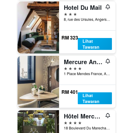
Hotel Du Mail
3 bintang
8, rue des Ursules, Angers, Maine-et-Loire, Perancis
RM 323
Lihat
Tawaran
Mercure Angers Centre De Congres
4 bintang
1 Place Mendes France, Angers, Maine-et-Loire, Perancis
RM 401
Lihat
Tawaran
Hôtel Mercure Angers Centre Gare
4 bintang
18 Boulevard Du Marechal Foch, Angers, Maine-et-Loire, Perancis