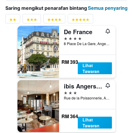
Semua penyaring
Saring mengikut penarafan bintang
De France
4 bintang
8 Place De La Gare, Angers, Maine-et-Loire, Perancis
RM 393
Lihat
Tawaran
ibis Angers Centre Château
3 bintang
Rue de la Poissonnerie, Angers, Maine-et-Loire, Perancis
RM 364
Lihat
Tawaran