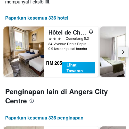
mempunyai fleksibiliti.
Paparkan kesemua 336 hotel
Hôtel de Champagne
3 bintang
Cemerlang 8.3
34, Avenue Denis Papin, Angers, Maine-et-Loire, Perancis
0.9 km dari pusat bandar
RM 205
Lihat
Tawaran
Penginapan lain di Angers City
Centre
Paparkan kesemua 336 penginapan