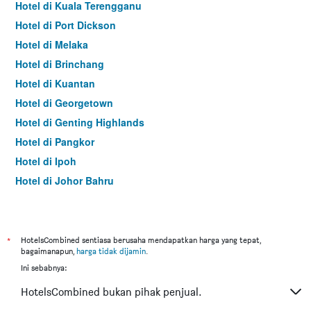
Hotel di Kuala Terengganu
Hotel di Port Dickson
Hotel di Melaka
Hotel di Brinchang
Hotel di Kuantan
Hotel di Georgetown
Hotel di Genting Highlands
Hotel di Pangkor
Hotel di Ipoh
Hotel di Johor Bahru
Hotel di Hat Yai
Hotel di Kota Kinabalu
Hotel di Kuching
*
HotelsCombined sentiasa berusaha mendapatkan harga yang tepat,
bagaimanapun,
harga tidak dijamin
.
Hotel di Tokyo
Ini sebabnya:
Hotel di Batu Feringgi
HotelsCombined bukan pihak penjual.
Hotel di Bangkok