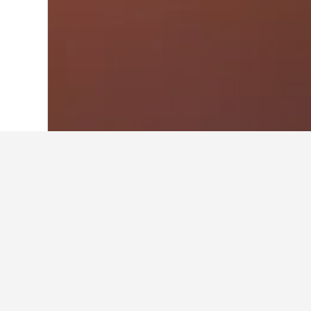
Laman Utama
Amerika Syarikat
1,006,985
Hotel-hotel pa
Pada masa ini, ini adalah hotel d
berbeza bergantung pada tarikh y