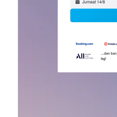
Jumaat 14/8
...dan ba
lagi