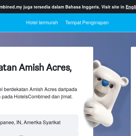
ombined.my
juga tersedia dalam Bahasa Inggeris. Visit site in
Engl
Hotel termurah
Tempat Penginapan
atan Amish Acres,
el berdekatan Amish Acres daripada
n pada HotelsCombined dan jimat.