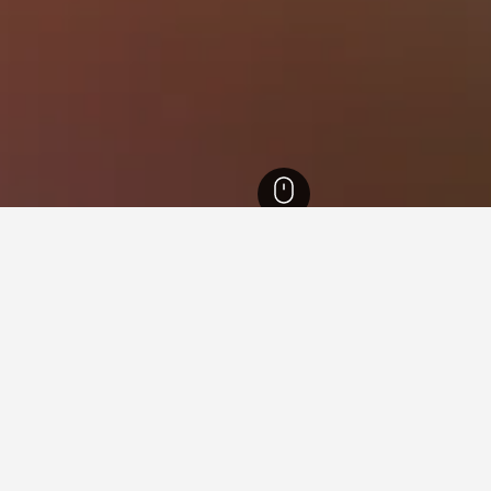
Indiana
7,479
Amish Acres
ling murah berdekatan Amish
engan harga terendah yang berdekatan Amish Acres yang kami te
ang dipilih, jadi gunakan ruangan carian untuk menyemak imba