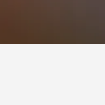
 Acres, Nappanee
mui untuk tarikh yang dipilih. Harga boleh
s lebih banyak pilihan jika anda mempunyai