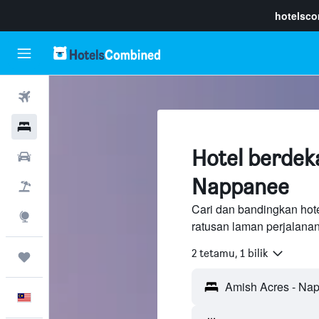
hotelsc
Penerbangan
Hotel
Hotel berdek
Sewaan Kereta
Nappanee
Pakej
Cari dan bandingkan hot
Eksplorasi
ratusan laman perjalana
2 tetamu, 1 bilik
Perjalanan
Melayu