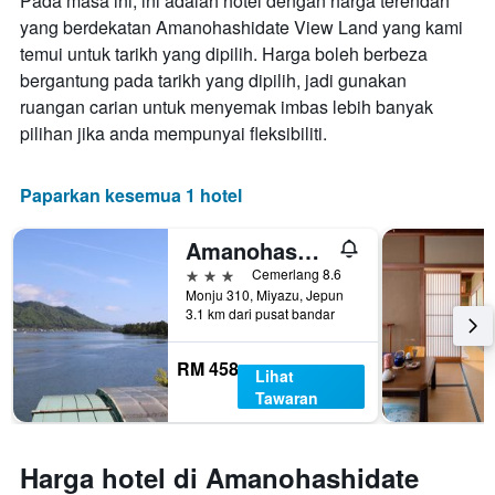
Pada masa ini, ini adalah hotel dengan harga terendah
yang berdekatan Amanohashidate View Land yang kami
temui untuk tarikh yang dipilih. Harga boleh berbeza
bergantung pada tarikh yang dipilih, jadi gunakan
ruangan carian untuk menyemak imbas lebih banyak
pilihan jika anda mempunyai fleksibiliti.
Paparkan kesemua 1 hotel
Amanohashidate
3 bintang
Cemerlang 8.6
Monju 310, Miyazu, Jepun
3.1 km dari pusat bandar
RM 458
Lihat
Tawaran
Harga hotel di Amanohashidate