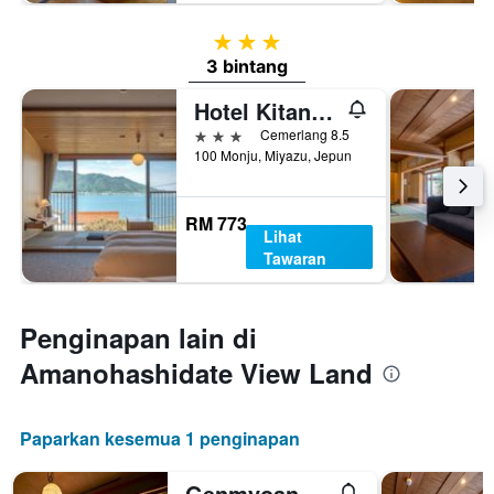
3 bintang
3 bintang
Hotel Kitanoya
3 bintang
Cemerlang 8.5
100 Monju, Miyazu, Jepun
RM 773
Lihat
Tawaran
Penginapan lain di
Amanohashidate View Land
Paparkan kesemua 1 penginapan
Genmyoan