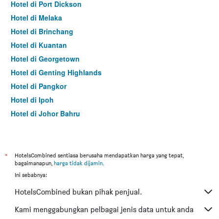
Hotel di Port Dickson
Hotel di Melaka
Hotel di Brinchang
Hotel di Kuantan
Hotel di Georgetown
Hotel di Genting Highlands
Hotel di Pangkor
Hotel di Ipoh
Hotel di Johor Bahru
Hotel di Hat Yai
Hotel di Kota Kinabalu
Hotel di Kuching
*
HotelsCombined sentiasa berusaha mendapatkan harga yang tepat,
bagaimanapun,
harga tidak dijamin
.
Hotel di Batu Feringgi
Ini sebabnya:
Hotel di Bangkok
HotelsCombined bukan pihak penjual.
Hotel di Putrajaya
Hotel di Shah Alam
Kami menggabungkan pelbagai jenis data untuk anda