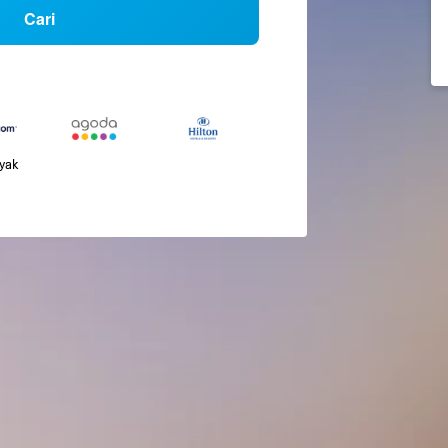
Cari
nyak