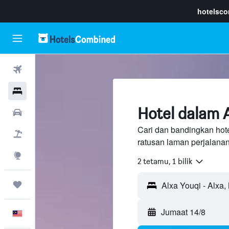
hotelsc
Penerbangan
Hotel
Hotel dalam A
Sewaan Kereta
Cari dan bandingkan hote
Pakej
ratusan laman perjalana
Eksplorasi
2 tetamu, 1 bilik
Perjalanan
Jumaat 14/8
Melayu