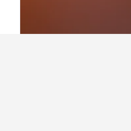
Laman Utama
Cina
243,007
Nei Mong
Dapatkan hasil ca
Bandar Paling Popular
Band
Lawat Destinasi Terbaik
Hotel di Kuala Lumpur