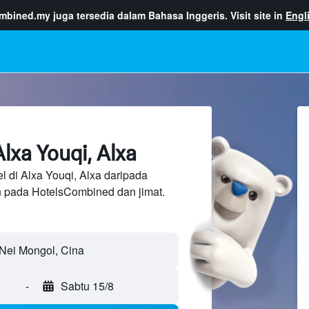
ombined.my
juga tersedia dalam Bahasa Inggeris. Visit site in
Engl
lxa Youqi, Alxa
l di Alxa Youqi, Alxa daripada
n pada HotelsCombined dan jimat.
-
Sabtu 15/8