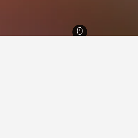
ol
2,772
Alxa Youqi
rian yang lebih baik untuk pengina
ar popular
Hotel di Cina
Mercu Tanda
Hotel di Kuala Terengganu
Ho