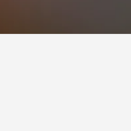
pan anda di Alxa Youqi
tel di Port Dickson