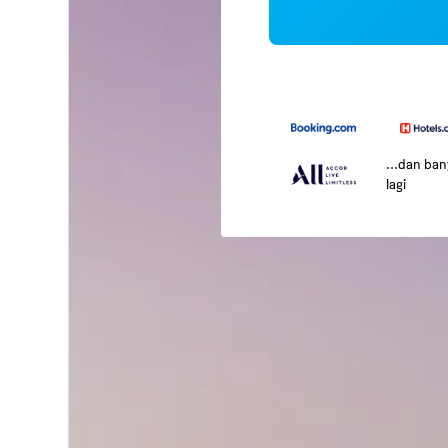
...dan ba
lagi