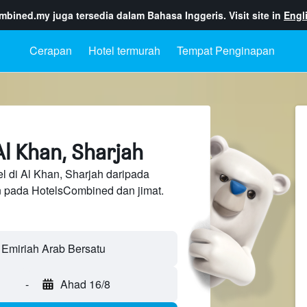
ombined.my
juga tersedia dalam Bahasa Inggeris. Visit site in
Engl
Cerapan
Hotel termurah
Tempat Penginapan
Al Khan, Sharjah
l di Al Khan, Sharjah daripada
n pada HotelsCombined dan jimat.
-
Ahad 16/8