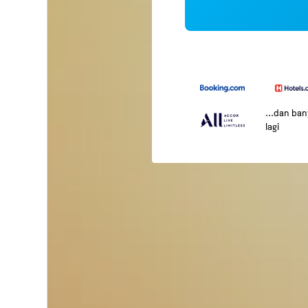
...dan ba
lagi