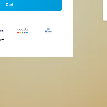
Cari
nyak