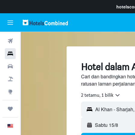
hotelsc
Penerbangan
Hotel
Hotel dalam 
Sewaan Kereta
Cari dan bandingkan hote
Pakej
ratusan laman perjalana
Eksplorasi
2 tetamu, 1 bilik
Perjalanan
Sabtu 15/8
Melayu