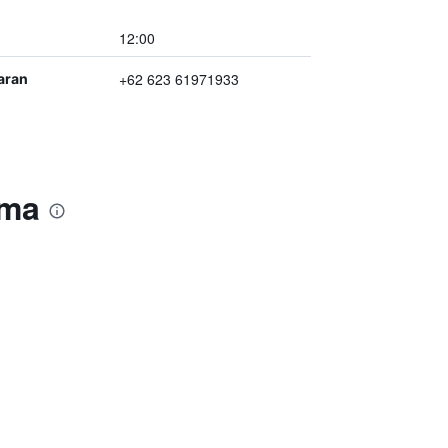
12:00
+62 623 61971933
aran
sma
i