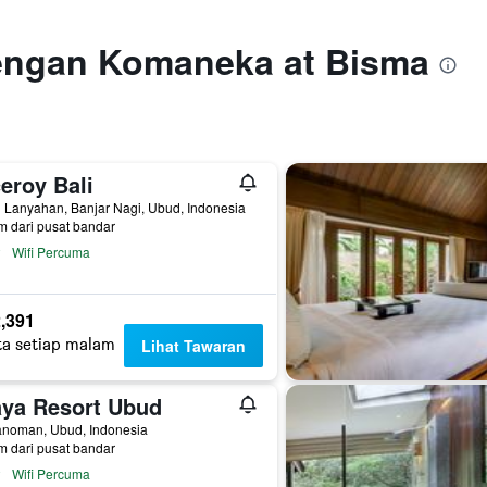
engan Komaneka at Bisma
eroy Bali
 Lanyahan, Banjar Nagi, Ubud, Indonesia
m dari pusat bandar
Wifi Percuma
,391
ta setiap malam
Lihat Tawaran
aya Resort Ubud
anoman, Ubud, Indonesia
m dari pusat bandar
Wifi Percuma