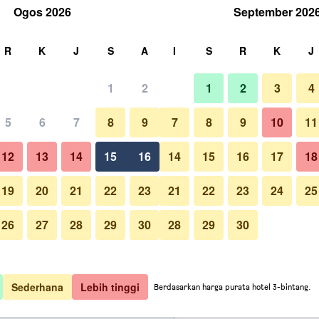
Ogos 2026
September 202
ri
R
K
J
S
A
I
S
R
K
J
1
2
1
2
3
4
ermurah kadar satu malam
5
6
7
8
9
7
8
9
10
11
Kolam renang
untuk setiap
12
13
14
15
16
14
15
16
17
18
malam
19
20
21
22
23
21
22
23
24
25
M 866
Lihat Tawaran
26
27
28
29
30
28
29
30
Foto Komaneka at Bisma
M 978
Lihat Tawaran
 1,146
Lihat Tawaran
Sederhana
Lebih tinggi
Berdasarkan harga purata hotel 3-bintang.