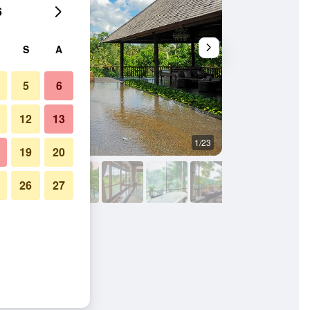
6
S
A
5
6
12
13
1/23
Lain-lain
19
20
26
27