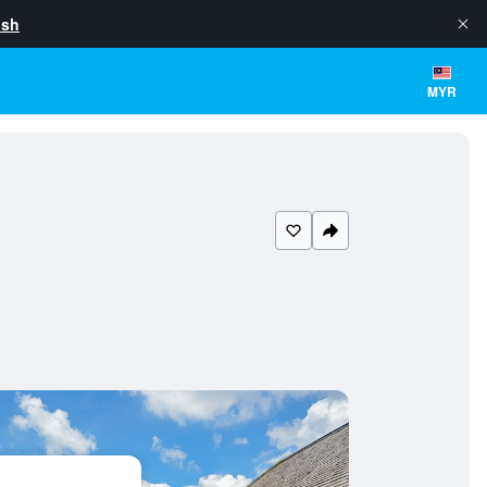
ish
MYR