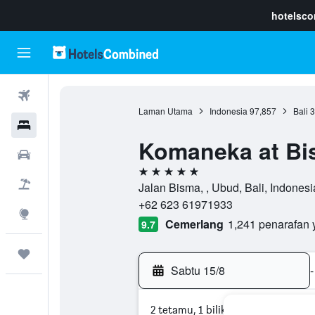
hotelsc
Penerbangan
Laman Utama
Indonesia
97,857
Bali
3
Hotel
Komaneka at Bi
Sewaan Kereta
5 bintang
Pakej
Jalan Bisma, , Ubud, Bali, Indonesi
+62 623 61971933
Eksplorasi
Cemerlang
1,241 penarafan 
9.7
Perjalanan
Sabtu 15/8
-
2 tetamu, 1 bilik