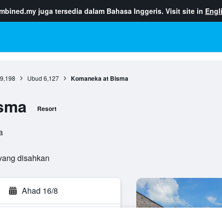
ombined.my
juga tersedia dalam Bahasa Inggeris. Visit site in
Engl
9,198
Ubud
6,127
Komaneka at Bisma
sma
Resort
a
yang disahkan
Ahad 16/8