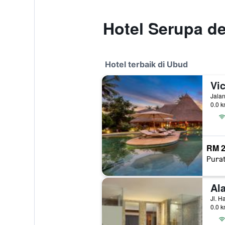
Hotel Serupa d
Hotel terbaik di Ubud
Vic
Jalan
0.0 k
RM 2
Pura
Al
Jl. H
0.0 k