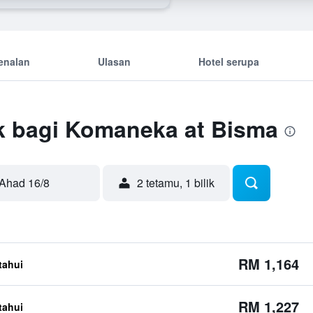
enalan
Ulasan
Hotel serupa
k bagi Komaneka at Bisma
Ahad 16/8
2 tetamu, 1 bilik
RM 1,164
etahui
RM 1,227
etahui