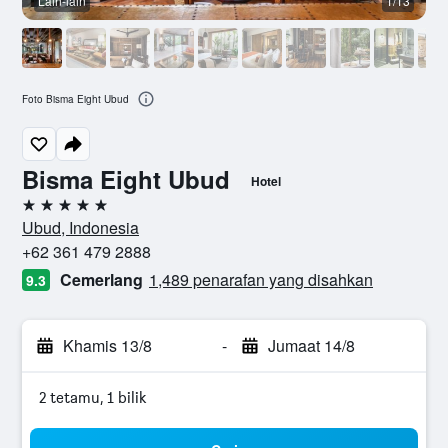
Lain-lain
1/13
L
Foto Bisma Eight Ubud
Bisma Eight Ubud
Hotel
5 bintang
Ubud, Indonesia
+62 361 479 2888
Cemerlang
1,489 penarafan yang disahkan
9.3
Khamis 13/8
-
Jumaat 14/8
2 tetamu, 1 bilik