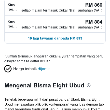
RM 860
King
room,
setiap malam termasuk Cukai Nilai Tambahan (VAT)
1
katil
RM 884
King
king
room,
setiap malam termasuk Cukai Nilai Tambahan (VAT)
1
katil
19 lagi tawaran daripada RM 893
king
*
Jumlah termasuk anggaran cukai & yuran tempatan yang perlu
dibayar semasa daftar keluar.
Harga terbaik
dijamin
Mengenai Bisma Eight Ubud
Terletak beberapa minit dari pusat bandar Ubud, Bisma Eight
Ubud menawarkan bilik-bilik kontemporari yang luas dengan tab
mandi berendam tradisional Jepun. Ia juga mempunyai kolam