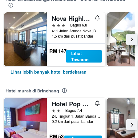
Nova Highlands Hotel
3 bintang
Bagus 6.8
411 Jalan Aranda Nova, Brinchang, Malaysia
4.5 km dari pusat bandar
RM 147
Lihat
Tawaran
Lihat lebih banyak hotel berdekatan
Hotel murah di Brinchang
Hotel Pop Ash
2 bintang
Bagus 7.4
24, Tingkat 1, Jalan Bandar Brinchang, Brinchang, Malaysia
0.2 km dari pusat bandar
RM 53