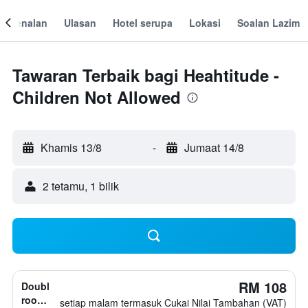
engenalan
Ulasan
Hotel serupa
Lokasi
Soalan Lazim
Tawaran Terbaik bagi Heahtitude -
Children Not Allowed
Khamis 13/8
-
Jumaat 14/8
2 tetamu, 1 bilik
RM 108
Double
room,
setiap malam termasuk Cukai Nilai Tambahan (VAT)