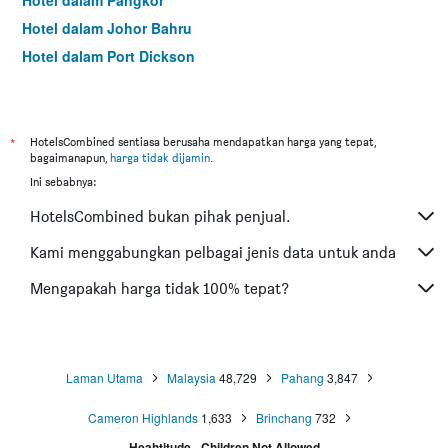
Hotel dalam Pangkor
Hotel dalam Johor Bahru
Hotel dalam Port Dickson
Hotel dalam Melaka
*
HotelsCombined sentiasa berusaha mendapatkan harga yang tepat,
bagaimanapun,
harga tidak dijamin
.
Ini sebabnya:
HotelsCombined bukan pihak penjual.
Kami menggabungkan pelbagai jenis data untuk anda
Mengapakah harga tidak 100% tepat?
Laman Utama
Malaysia
48,729
Pahang
3,847
Cameron Highlands
1,633
Brinchang
732
Heahtitude - Children Not Allowed