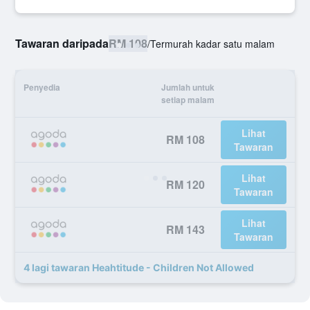
Tawaran daripada
RM 108
/
Termurah kadar satu malam
Penyedia
Jumlah untuk
setiap malam
Lihat
RM 108
Tawaran
Lihat
RM 120
Tawaran
Lihat
RM 143
Tawaran
4 lagi tawaran Heahtitude - Children Not Allowed