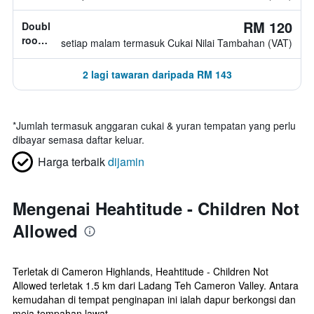
jenis
katil
RM 120
Double
tidak
room,
setiap malam termasuk Cukai Nilai Tambahan (VAT)
diketahui
jenis
katil
2 lagi tawaran daripada RM 143
tidak
diketahui
*
Jumlah termasuk anggaran cukai & yuran tempatan yang perlu
dibayar semasa daftar keluar.
Harga terbaik
dijamin
Mengenai Heahtitude - Children Not
Allowed
Terletak di Cameron Highlands, Heahtitude - Children Not
Allowed terletak 1.5 km dari Ladang Teh Cameron Valley. Antara
kemudahan di tempat penginapan ini ialah dapur berkongsi dan
meja tempahan lawat...