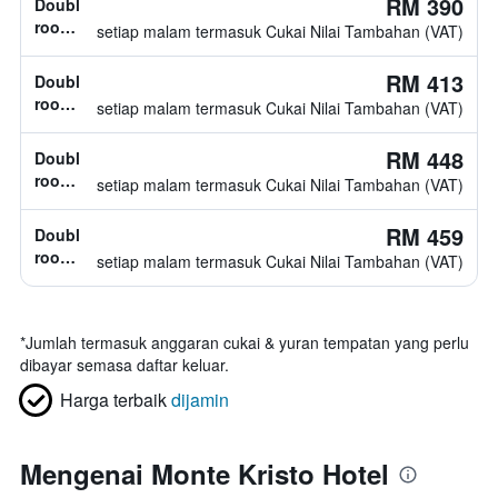
RM 390
Double
tidak
room,
setiap malam termasuk Cukai Nilai Tambahan (VAT)
diketahui
jenis
katil
RM 413
Double
tidak
room,
setiap malam termasuk Cukai Nilai Tambahan (VAT)
diketahui
jenis
katil
RM 448
Double
tidak
room,
setiap malam termasuk Cukai Nilai Tambahan (VAT)
diketahui
jenis
katil
RM 459
Double
tidak
room,
setiap malam termasuk Cukai Nilai Tambahan (VAT)
diketahui
jenis
katil
tidak
*
Jumlah termasuk anggaran cukai & yuran tempatan yang perlu
diketahui
dibayar semasa daftar keluar.
Harga terbaik
dijamin
Mengenai Monte Kristo Hotel