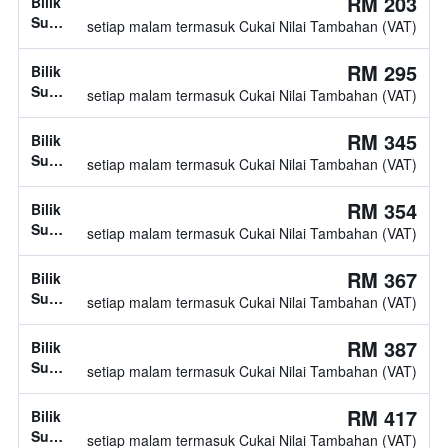
RM 203
Bilik
tidak
Superior,
setiap malam termasuk Cukai Nilai Tambahan (VAT)
diketahui
1
katil
RM 295
Bilik
twin
Superior,
setiap malam termasuk Cukai Nilai Tambahan (VAT)
jenis
katil
RM 345
Bilik
tidak
Superior,
setiap malam termasuk Cukai Nilai Tambahan (VAT)
diketahui
jenis
katil
RM 354
Bilik
tidak
Superior,
setiap malam termasuk Cukai Nilai Tambahan (VAT)
diketahui
jenis
katil
RM 367
Bilik
tidak
Superior,
setiap malam termasuk Cukai Nilai Tambahan (VAT)
diketahui
jenis
katil
RM 387
Bilik
tidak
Superior,
setiap malam termasuk Cukai Nilai Tambahan (VAT)
diketahui
jenis
katil
RM 417
Bilik
tidak
Superior,
setiap malam termasuk Cukai Nilai Tambahan (VAT)
diketahui