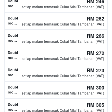
RM 246
Double
twin
room,
setiap malam termasuk Cukai Nilai Tambahan (VAT)
jenis
katil
RM 262
Double
tidak
room,
setiap malam termasuk Cukai Nilai Tambahan (VAT)
diketahui
jenis
katil
RM 266
Double
tidak
room,
setiap malam termasuk Cukai Nilai Tambahan (VAT)
diketahui
jenis
katil
RM 272
Double
tidak
room,
setiap malam termasuk Cukai Nilai Tambahan (VAT)
diketahui
jenis
katil
RM 273
Double
tidak
room,
setiap malam termasuk Cukai Nilai Tambahan (VAT)
diketahui
jenis
katil
RM 300
Double
tidak
room,
setiap malam termasuk Cukai Nilai Tambahan (VAT)
diketahui
jenis
katil
RM 305
Double
tidak
room,
setiap malam termasuk Cukai Nilai Tambahan (VAT)