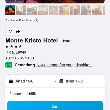
Foto Monte Kristo Hotel
Monte Kristo Hotel
Hotel
4 bintang
Rīga, Latvia
+371 6735 9100
Cemerlang
6,663 penarafan yang disahkan
8.2
Ahad 16/8
-
Isnin 17/8
2 tetamu, 1 bilik
Cari