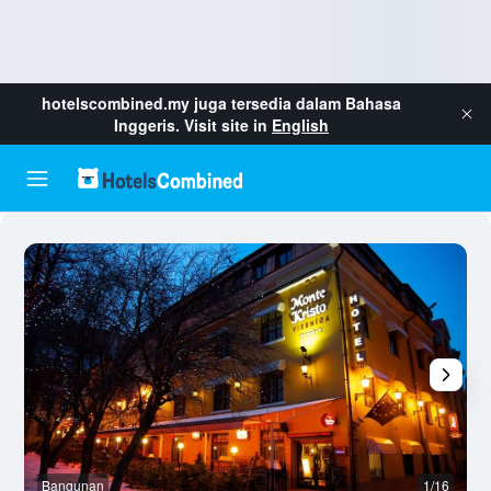
hotelscombined.my
juga tersedia dalam Bahasa
Inggeris. Visit site in
English
Bangunan
1/16
L