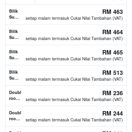
jenis
katil
RM 463
Bilik
tidak
Superior,
setiap malam termasuk Cukai Nilai Tambahan (VAT)
diketahui
jenis
katil
RM 464
Bilik
tidak
Superior,
setiap malam termasuk Cukai Nilai Tambahan (VAT)
diketahui
jenis
katil
RM 465
Bilik
tidak
Superior,
setiap malam termasuk Cukai Nilai Tambahan (VAT)
diketahui
jenis
katil
RM 513
Bilik
tidak
Superior,
setiap malam termasuk Cukai Nilai Tambahan (VAT)
diketahui
jenis
katil
RM 236
Double
tidak
room,
setiap malam termasuk Cukai Nilai Tambahan (VAT)
diketahui
jenis
katil
RM 244
Double
tidak
room,
setiap malam termasuk Cukai Nilai Tambahan (VAT)
diketahui
1
katil