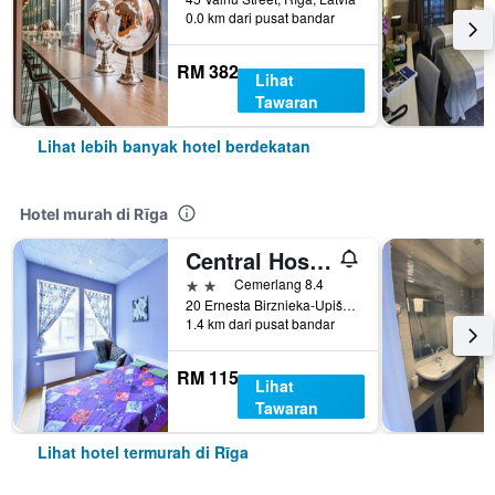
0.0 km dari pusat bandar
RM 382
Lihat
Tawaran
Lihat lebih banyak hotel berdekatan
Hotel murah di Rīga
Central Hostel
2 bintang
Cemerlang 8.4
20 Ernesta Birznieka-Upiša Iela, Rīga, Latvia
1.4 km dari pusat bandar
RM 115
Lihat
Tawaran
Lihat hotel termurah di Rīga