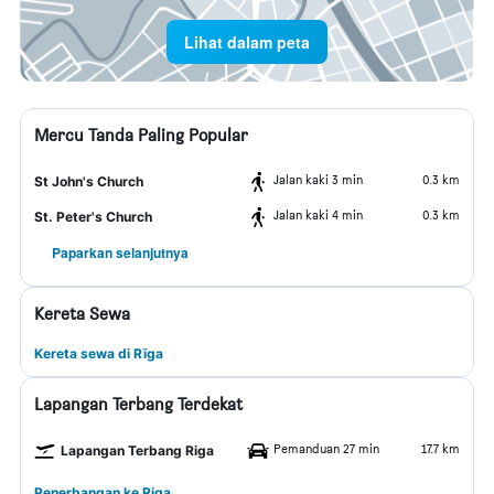
Lihat dalam peta
Mercu Tanda Paling Popular
Jalan kaki 3 min
0.3 km
St John's Church
Jalan kaki 4 min
0.3 km
St. Peter's Church
Paparkan selanjutnya
Kereta Sewa
Kereta sewa di Rīga
Lapangan Terbang Terdekat
Pemanduan 27 min
17.7 km
Lapangan Terbang Riga
Penerbangan ke Riga