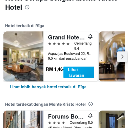
Hotel
Hotel terbaik di Rīga
Grand Hotel Kempinski Riga
5 bintang
Cemerlang
9.4
Aspazijas Boulevard 22, Rīga, Latvia
0.0 km dari pusat bandar
RM 1,464
Lihat
Tawaran
Lihat lebih banyak hotel terbaik di Rīga
Hotel terdekat dengan Monte Kristo Hotel
Forums Boutique Hotel
4 bintang
Cemerlang 8.5
45 Valnu Street, Rīga, Latvia