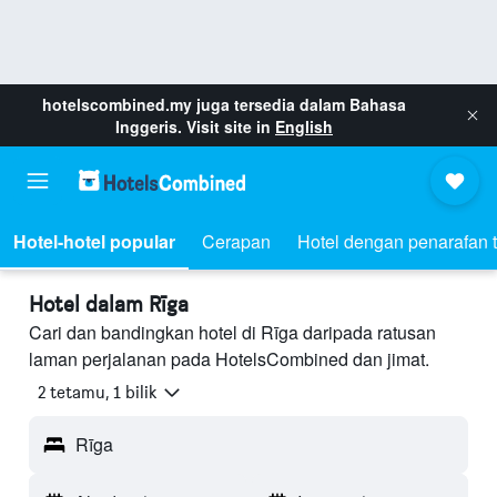
hotelscombined.my
juga tersedia dalam Bahasa
Inggeris. Visit site in
English
Hotel-hotel popular
Cerapan
Hotel dengan penarafan t
Hotel dalam Rīga
Cari dan bandingkan hotel di Rīga daripada ratusan
laman perjalanan pada HotelsCombined dan jimat.
2 tetamu, 1 bilik
Rīga