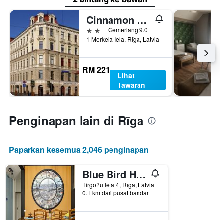
Cinnamon Sally Backpackers Hostel
2 bintang
Cemerlang 9.0
1 Merkela Iela, Rīga, Latvia
RM 221
Lihat
Tawaran
Penginapan lain di Rīga
Paparkan kesemua 2,046 penginapan
Blue Bird Hostel
Tirgo?u Iela 4, Rīga, Latvia
0.1 km dari pusat bandar