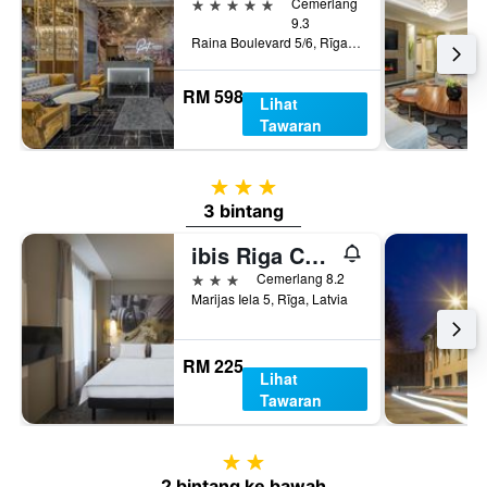
5 bintang
Cemerlang
9.3
Raina Boulevard 5/6, Rīga, Latvia
RM 598
Lihat
Tawaran
3 bintang
3 bintang
ibis Riga Centre
3 bintang
Cemerlang 8.2
Marijas Iela 5, Rīga, Latvia
RM 225
Lihat
Tawaran
2 bintang
2 bintang ke bawah