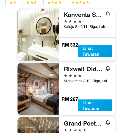
Konventa Sēta Hotel Keystone Collection
4 bintang
Kaleju Str 9/11, Rīga, Latvia
RM 332
Lihat
Tawaran
Rixwell Old Riga Palace Hotel
4 bintang
Minsterejas 8/10, Rīga, Latvia
RM 267
Lihat
Tawaran
Grand Poet Hotel By Semarah
5 bintang