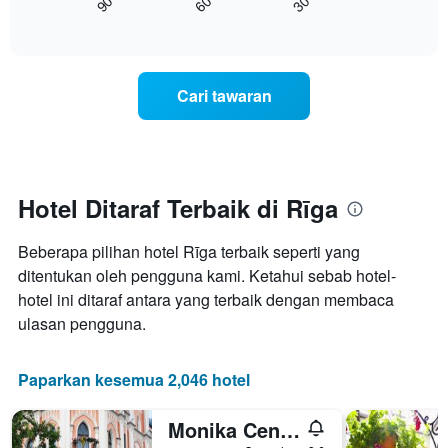
90
60
30
yang
bagaimana
End
memaparkan
of
harga
interactive
kategori
bilik
chart
hotel
berubah
mengikut
menjelang
Cari tawaran
bintang.
tarikh
Carta
menginap
mempunyai
Carta
1
mempunyai
paksi
1
Y
paksi
Hotel Ditaraf Terbaik di Rīga
yang
X
memaparkan
yang
harga
Beberapa pilihan hotel Rīga terbaik seperti yang
memaparkan
purata
bilangan
ditentukan oleh pengguna kami. Ketahui sebab hotel-
bilik
hari
hotel ini ditaraf antara yang terbaik dengan membaca
hujung
sebelum
ulasan pengguna.
minggu
penginapan
ini
Carta
yang
mempunyai
Paparkan kesemua 2,046 hotel
ditemui
1
dalam
paksi
3
Monika Centrum Hotels
Y
hari
yang