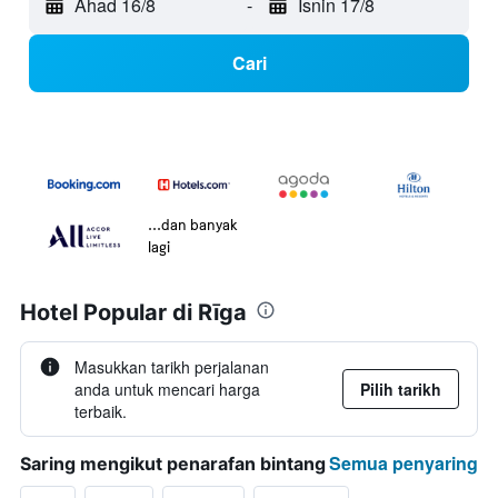
Ahad 16/8
-
Isnin 17/8
Cari
...dan banyak
lagi
Hotel Popular di Rīga
Masukkan tarikh perjalanan
anda untuk mencari harga
Pilih tarikh
terbaik.
Semua penyaring
Saring mengikut penarafan bintang