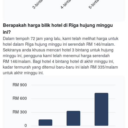
4-bintang
5-bintang
3-bintang
mempunyai
harga
1
End
purata
paksi
of
satu
interactive
Y
bilik
chart
yang
Berapakah harga bilik hotel di Rīga hujung minggu
malam
memaparkan
ini
ini?
purata
yang
Dalam tempoh 72 jam yang lalu, kami telah melihat harga untuk
harga
ditemui
hotel dalam Rīga hujung minggu ini serendah RM 146/malam.
bilik
dalam
Sekiranya anda khusus mencari hotel 3 bintang untuk hujung
3
minggu ini, pengguna kami telah menemui harga serendah
hari
RM 146/malam. Bagi hotel 4 bintang hotel di akhir minggu ini,
lalu
kadar termurah yang ditemui baru-baru ini ialah RM 335/malam
yang
untuk akhir minggu ini.
diagregatkan
mengikut
RM 900
penarafan
bintang
Bar
Chart
Carta
graphic.
chart
RM 600
with
mempunyai
3
1
bars.
RM 300
paksi
X
Carta
yang
0
berikut