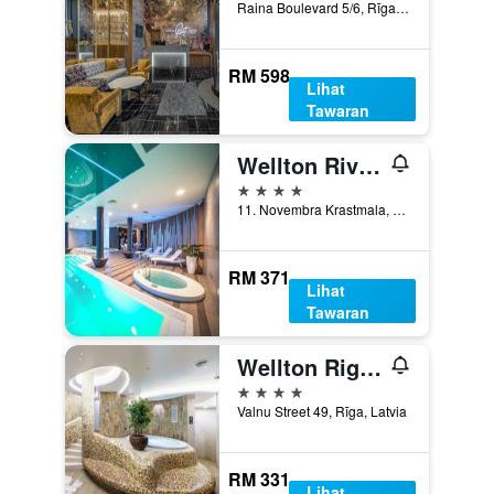
Raina Boulevard 5/6, Rīga, Latvia
RM 598
Lihat
Tawaran
Wellton Riverside Spa Hotel
4 bintang
11. Novembra Krastmala, 33, Rīga, Latvia
RM 371
Lihat
Tawaran
Wellton Riga Hotel & Spa
4 bintang
Valnu Street 49, Rīga, Latvia
RM 331
Lihat