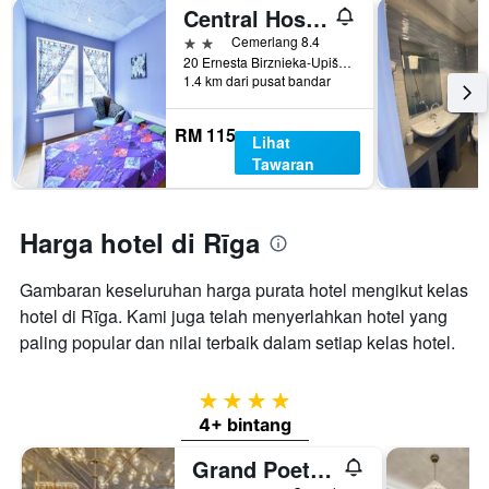
Central Hostel
2 bintang
Cemerlang 8.4
20 Ernesta Birznieka-Upiša Iela, Rīga, Latvia
1.4 km dari pusat bandar
RM 115
Lihat
Tawaran
Harga hotel di Rīga
Gambaran keseluruhan harga purata hotel mengikut kelas
hotel di Rīga. Kami juga telah menyerlahkan hotel yang
paling popular dan nilai terbaik dalam setiap kelas hotel.
4 bintang
4+ bintang
Grand Poet Hotel By Semarah