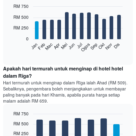
RM 750
Bar
Chart
RM 500
graphic.
chart
with
RM 250
12
bars.
0
Feb
Mei
Ogos
Nov
Mac
Jun
Sep
Dis
Apr
Jul
Okt
Jan
Carta
berikut
End
of
memaparkan
interactive
harga
chart
purata
Apakah hari termurah untuk menginap di hotel hotel
bilik
dalam Rīga?
setiap
Hari termurah untuk menginap dalam Rīga ialah Ahad (RM 509).
bulan
Sebaliknya, pengembara boleh menjangkakan untuk membayar
Carta
paling banyak pada hari Khamis, apabila purata harga setiap
mempunyai
malam adalah RM 659.
1
paksi
RM 750
X
yang
Bar
Chart
RM 500
memaparkan
graphic.
chart
with
bulan.
RM 250
7