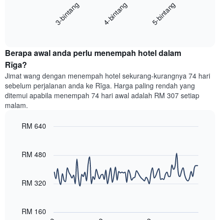
menunjukkan
4-bintang
5-bintang
3-bintang
memaparkan
kategori
purata
hotel
End
harga
mengikut
of
bilik
interactive
bintang.
hujung
chart
Carta
Berapa awal anda perlu menempah hotel dalam
minggu
mempunyai
ini
Rīga?
1
yang
paksi
Jimat wang dengan menempah hotel sekurang-kurangnya 74 hari
ditemui
Y
sebelum perjalanan anda ke Rīga. Harga paling rendah yang
dalam
yang
ditemui apabila menempah 74 hari awal adalah RM 307 setiap
3
memaparkan
malam.
hari
harga
lalu
purata
RM 640
yang
bilik
diagregatkan
Line
Chart
malam
graphic.
chart
mengikut
ini
with
RM 480
penarafan
yang
90
bintang
ditemui
data
Carta
points.
dalam
RM 320
mempunyai
3
1
Carta
hari
paksi
berikut
lalu
RM 160
X
menunjukkan