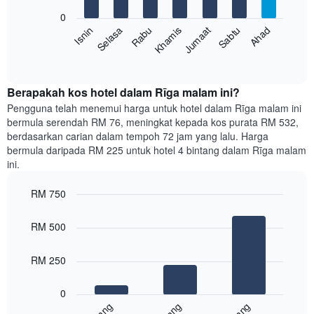
Carta
bars.
mempunyai
0
1
Rabu
Khamis
Jumaat
Sabtu
Ahad
Isnin
Selasa
Carta
paksi
berikut
End
Y
of
memaparkan
yang
interactive
harga
chart
memaparkan
purata
Berapakah kos hotel dalam Rīga malam ini?
harga
bilik
Pengguna telah menemui harga untuk hotel dalam Rīga malam ini
purata
setiap
bilik
bermula serendah RM 76, meningkat kepada kos purata RM 532,
hari
berdasarkan carian dalam tempoh 72 jam yang lalu. Harga
dalam
bermula daripada RM 225 untuk hotel 4 bintang dalam Rīga malam
seminggu
ini.
Carta
mempunyai
RM 750
1
paksi
Bar
Chart
graphic.
chart
X
RM 500
with
yang
3
memaparkan
bars.
RM 250
hari
dalam
Carta
seminggu.
0
berikut
Carta
memaparkan