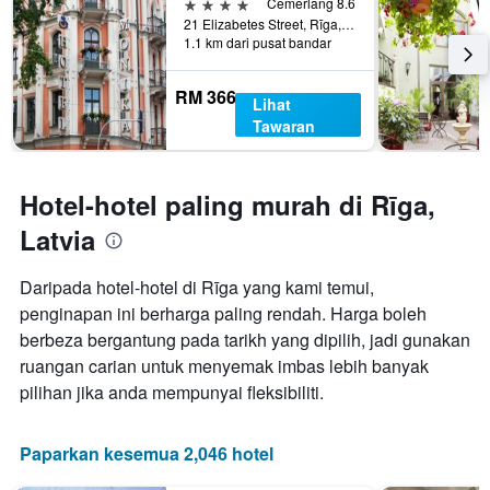
4 bintang
Cemerlang 8.6
lalu
memaparkan
21 Elizabetes Street, Rīga, Latvia
harga
1.1 km dari pusat bandar
purata
bilik
RM 366
Lihat
Tawaran
Hotel-hotel paling murah di Rīga,
Latvia
Daripada hotel-hotel di Rīga yang kami temui,
penginapan ini berharga paling rendah. Harga boleh
berbeza bergantung pada tarikh yang dipilih, jadi gunakan
ruangan carian untuk menyemak imbas lebih banyak
pilihan jika anda mempunyai fleksibiliti.
Paparkan kesemua 2,046 hotel