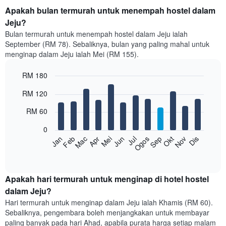
Apakah bulan termurah untuk menempah hostel dalam
Jeju?
Bulan termurah untuk menempah hostel dalam Jeju ialah
September (RM 78). Sebaliknya, bulan yang paling mahal untuk
menginap dalam Jeju ialah Mei (RM 155).
RM 180
Bar
Chart
RM 120
graphic.
chart
with
RM 60
12
bars.
0
Feb
Mei
Ogos
Nov
Mac
Jun
Sep
Dis
Jan
Apr
Jul
Okt
Carta
berikut
End
of
memaparkan
interactive
harga
chart
purata
Apakah hari termurah untuk menginap di hotel hostel
bilik
dalam Jeju?
setiap
Hari termurah untuk menginap dalam Jeju ialah Khamis (RM 60).
bulan
Sebaliknya, pengembara boleh menjangkakan untuk membayar
Carta
paling banyak pada hari Ahad, apabila purata harga setiap malam
mempunyai