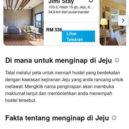
Jimi Stay
penginapan
153-3, Hado 15-gil, Jeju, Korea Selatan
Carta
34.8 km dari pusat bandar
mempunyai
1
paksi
RM 336
Y
Lihat
yang
Tawaran
memaparkan
harga
purata
Di mana untuk menginap di Jeju
bilik
Tatal melalui peta untuk mencari hostel yang berdekatan
dengan kawasan kejiranan Jeju yang anda rancang untuk
melawat. Mengklik nama penginapan akan membuka
maklumat lanjut dan membolehkan anda menempah
hostel tersebut.
Fakta tentang menginap di Jeju