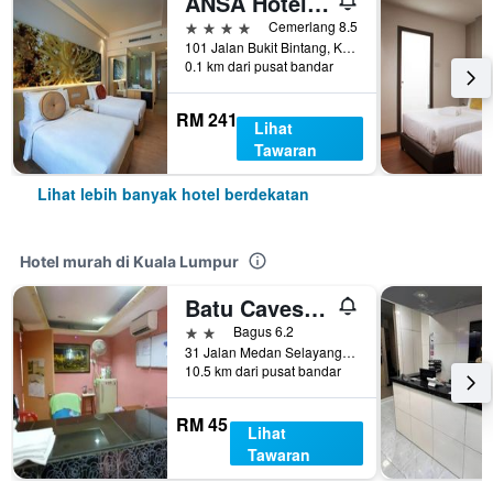
ANSA Hotel Kuala Lumpur
4 bintang
Cemerlang 8.5
101 Jalan Bukit Bintang, Kuala Lumpur, Malaysia
0.1 km dari pusat bandar
RM 241
Lihat
Tawaran
Lihat lebih banyak hotel berdekatan
Hotel murah di Kuala Lumpur
Batu Caves Budget Hotel (Medan Selayang)
2 bintang
Bagus 6.2
31 Jalan Medan Selayang 1, Kuala Lumpur, Malaysia
10.5 km dari pusat bandar
RM 45
Lihat
Tawaran