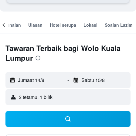
engenalan
Ulasan
Hotel serupa
Lokasi
Soalan Lazim
Tawaran Terbaik bagi Wolo Kuala
Lumpur
Jumaat 14/8
-
Sabtu 15/8
2 tetamu, 1 bilik