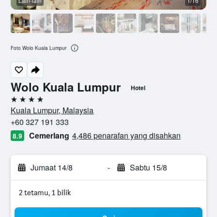
Lain-lain
1/16
B
Foto Wolo Kuala Lumpur
Wolo Kuala Lumpur
Hotel
4 bintang
Kuala Lumpur, Malaysia
+60 327 191 333
Cemerlang
4,486 penarafan yang disahkan
8.9
Jumaat 14/8
-
Sabtu 15/8
2 tetamu, 1 bilik