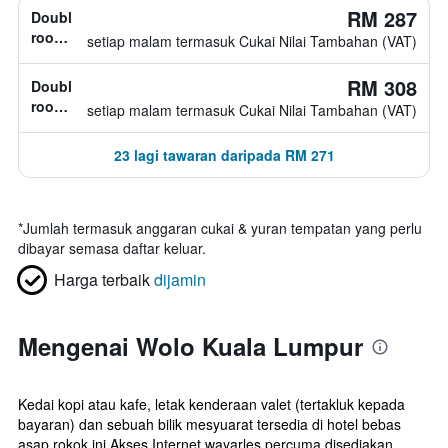
RM 287
Double
room,
setiap malam termasuk Cukai Nilai Tambahan (VAT)
jenis
katil
RM 308
Double
tidak
room,
setiap malam termasuk Cukai Nilai Tambahan (VAT)
diketahui
jenis
katil
23 lagi tawaran daripada RM 271
tidak
diketahui
*
Jumlah termasuk anggaran cukai & yuran tempatan yang perlu
dibayar semasa daftar keluar.
Harga terbaik
dijamin
Mengenai Wolo Kuala Lumpur
Kedai kopi atau kafe, letak kenderaan valet (tertakluk kepada
bayaran) dan sebuah bilik mesyuarat tersedia di hotel bebas
asap rokok ini.Akses Internet wayarles percuma disediakan