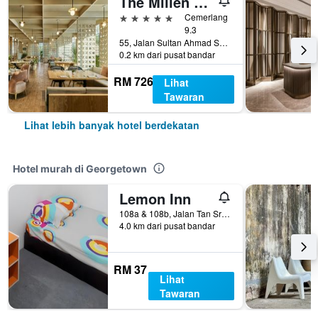
The Millen Penang, Autograph Collection
5 bintang
Cemerlang
9.3
55, Jalan Sultan Ahmad Shah, Georgetown, Malaysia
0.2 km dari pusat bandar
RM 726
Lihat
Tawaran
Lihat lebih banyak hotel berdekatan
Hotel murah di Georgetown
Lemon Inn
108a & 108b, Jalan Tan Sri Teh Ewe Lim, Georgetown, Malaysia
4.0 km dari pusat bandar
RM 37
Lihat
Tawaran