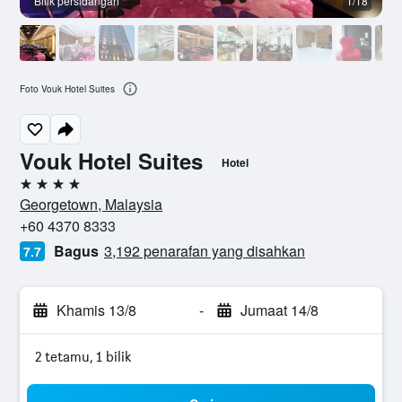
Bilik persidangan
1/18
Foto Vouk Hotel Suites
Vouk Hotel Suites
Hotel
4 bintang
Georgetown, Malaysia
+60 4370 8333
Bagus
3,192 penarafan yang disahkan
7.7
Khamis 13/8
-
Jumaat 14/8
2 tetamu, 1 bilik