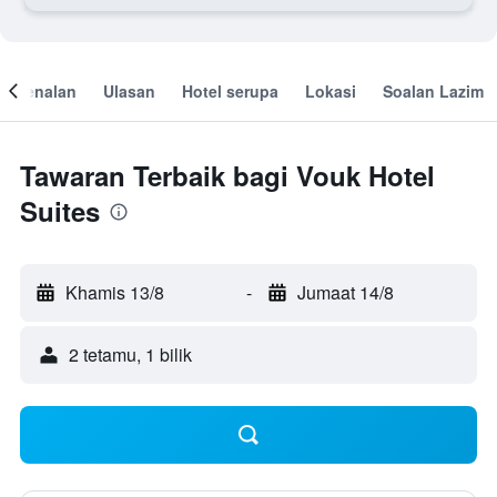
engenalan
Ulasan
Hotel serupa
Lokasi
Soalan Lazim
Tawaran Terbaik bagi Vouk Hotel
Suites
Khamis 13/8
-
Jumaat 14/8
2 tetamu, 1 bilik