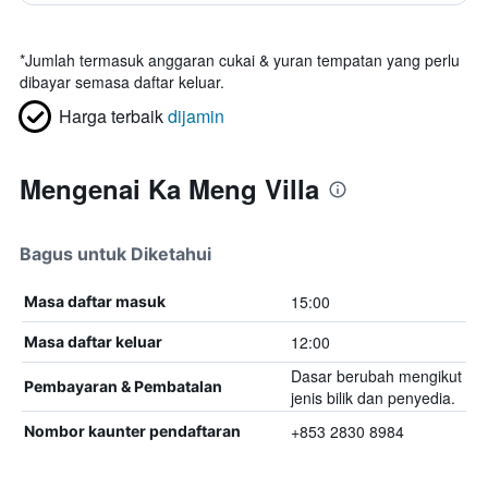
katil
tidak
*
Jumlah termasuk anggaran cukai & yuran tempatan yang perlu
diketahui
dibayar semasa daftar keluar.
Harga terbaik
dijamin
Mengenai Ka Meng Villa
Bagus untuk Diketahui
15:00
Masa daftar masuk
12:00
Masa daftar keluar
Dasar berubah mengikut
Pembayaran & Pembatalan
jenis bilik dan penyedia.
+853 2830 8984
Nombor kaunter pendaftaran