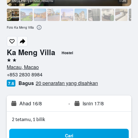
Meja Penyambut Tetamu
1/36
Foto Ka Meng Villa
Ka Meng Villa
Hostel
2 bintang
Macau, Macao
+853 2830 8984
Bagus
20 penarafan yang disahkan
7.6
Ahad 16/8
-
Isnin 17/8
2 tetamu, 1 bilik
Cari