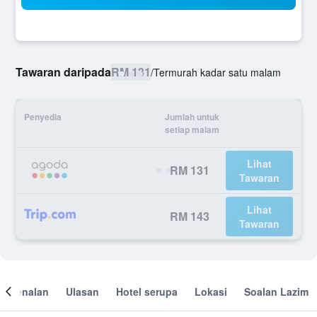
Tawaran daripada
RM 131
/
Termurah kadar satu malam
Penyedia
Jumlah untuk
setiap malam
Lihat
RM 131
Tawaran
Lihat
RM 143
Tawaran
engenalan
Ulasan
Hotel serupa
Lokasi
Soalan Lazim