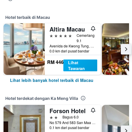
Hotel terbaik di Macau
Altira Macau
5 bintang
Cemerlang
9.1
Avenida de Kwong Tung, Macau
0.0 km dari pusat bandar
RM 446
Lihat
Tawaran
Lihat lebih banyak hotel terbaik di Macau
Hotel terdekat dengan Ka Meng Villa
Forson Hotel
2 bintang
Bagus 6.0
No 579 And 583 San Maa Lou, Macau
0.1 km dari pusat bandar