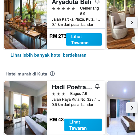
Aryaduta Bali
5 bintang
Cemerlang
8.9
Jalan Kartika Plaza, Kuta, Indonesia
0.1 km dari pusat bandar
RM 273
Lihat
Tawaran
Lihat lebih banyak hotel berdekatan
Hotel murah di Kuta
Hadi Poetra Hotel
3 bintang
Bagus 7.6
Jalan Raya Kuta No. 323 / 378, Kuta, Indonesia
0.6 km dari pusat bandar
RM 43
Lihat
Tawaran