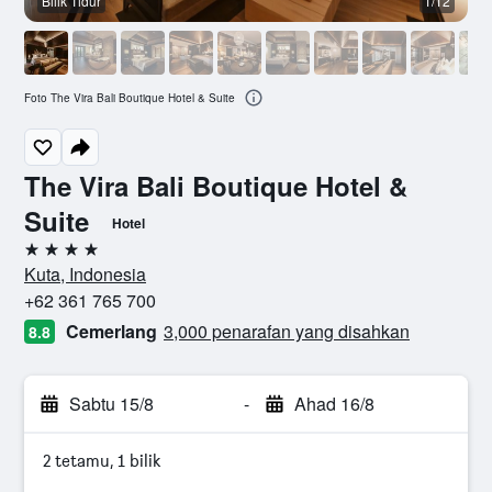
Bilik Tidur
1/12
L
Foto The Vira Bali Boutique Hotel & Suite
The Vira Bali Boutique Hotel &
Suite
Hotel
4 bintang
Kuta, Indonesia
+62 361 765 700
Cemerlang
3,000 penarafan yang disahkan
8.8
Sabtu 15/8
-
Ahad 16/8
2 tetamu, 1 bilik