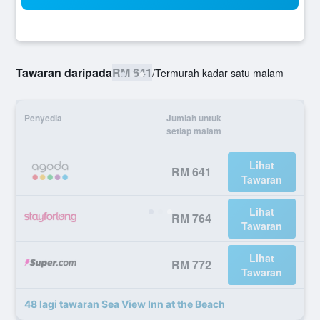
Tawaran daripada
RM 641
/
Termurah kadar satu malam
Penyedia
Jumlah untuk
setiap malam
Lihat
RM 641
Tawaran
Lihat
RM 764
Tawaran
Lihat
RM 772
Tawaran
48 lagi tawaran Sea View Inn at the Beach