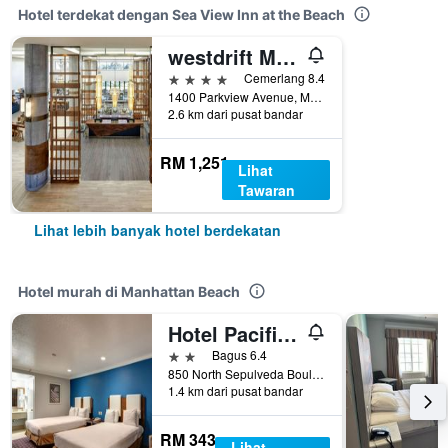
Hotel terdekat dengan Sea View Inn at the Beach
westdrift Manhattan Beach, Autograph Collection
4 bintang
Cemerlang 8.4
1400 Parkview Avenue, Manhattan Beach, CA, Amerika Syarikat
2.6 km dari pusat bandar
RM 1,251
Lihat
Tawaran
Lihat lebih banyak hotel berdekatan
Hotel murah di Manhattan Beach
Hotel Pacific, Manhattan Beach
2 bintang
Bagus 6.4
850 North Sepulveda Boulevard, Manhattan Beach, CA, Amerika Syarikat
1.4 km dari pusat bandar
RM 343
Lihat