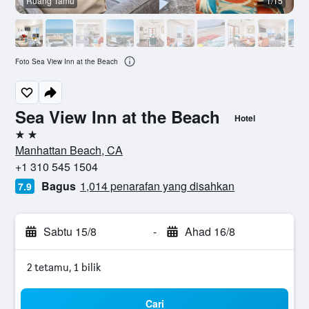
Ruang Tamu
1/15
Foto Sea View Inn at the Beach
Sea View Inn at the Beach
Hotel
2 bintang
Manhattan Beach, CA
+1 310 545 1504
Bagus
1,014 penarafan yang disahkan
7.9
Sabtu 15/8
-
Ahad 16/8
2 tetamu, 1 bilik
Cari