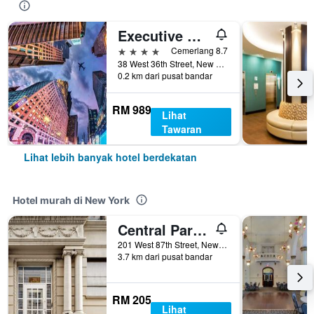
Executive Hotel Le Soleil New York
4 bintang
Cemerlang 8.7
38 West 36th Street, New York, NY, Amerika Syarikat
0.2 km dari pusat bandar
RM 989
Lihat
Tawaran
Lihat lebih banyak hotel berdekatan
Hotel murah di New York
Central Park West Hostel
201 West 87th Street, New York, NY, Amerika Syarikat
3.7 km dari pusat bandar
RM 205
Lihat