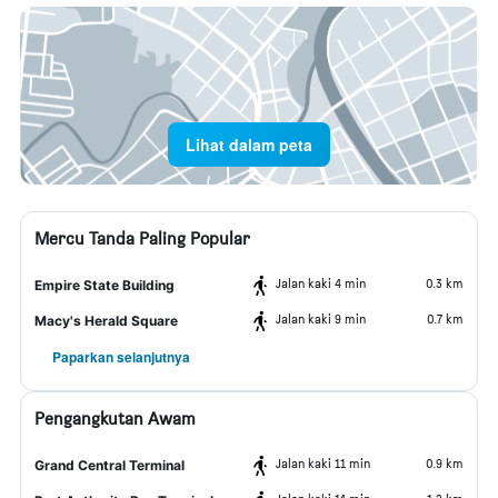
Lihat dalam peta
Mercu Tanda Paling Popular
Jalan kaki 4 min
0.3 km
Empire State Building
Jalan kaki 9 min
0.7 km
Macy's Herald Square
Paparkan selanjutnya
Pengangkutan Awam
Jalan kaki 11 min
0.9 km
Grand Central Terminal