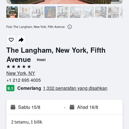
Foto The Langham, New York, Fifth Avenue
The Langham, New York, Fifth
Avenue
Hotel
5 bintang
New York, NY
+1 212 695 4005
Cemerlang
1,332 penarafan yang disahkan
9.1
Sabtu 15/8
-
Ahad 16/8
2 tetamu, 1 bilik