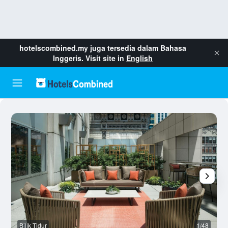
hotelscombined.my
juga tersedia dalam Bahasa
Inggeris. Visit site in
English
Bilik Tidur
1/48