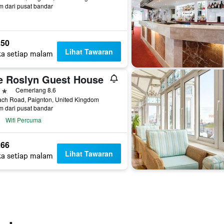
m dari pusat bandar
50
Lihat Tawaran
ta setiap malam
e Roslyn Guest House
ntang
Cemerlang 8.6
ach Road, Paignton, United Kingdom
m dari pusat bandar
Wifi Percuma
66
Lihat Tawaran
ta setiap malam