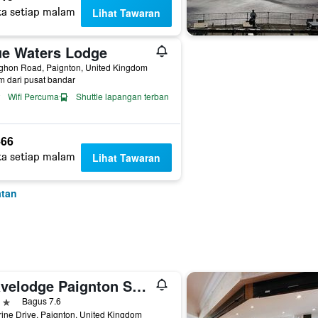
ta setiap malam
Lihat Tawaran
ue Waters Lodge
ighon Road, Paignton, United Kingdom
m dari pusat bandar
Wifi Percuma
Shuttle lapangan terbang
66
ta setiap malam
Lihat Tawaran
atan
Travelodge Paignton Seafront
ntang
Bagus 7.6
ine Drive, Paignton, United Kingdom