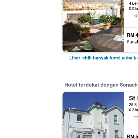
4 Le
0.0 k
RM 4
Pura
Lihat lebih banyak hotel terbaik
Hotel terdekat dengan Sonac
25 S
0.3 k
RM 5