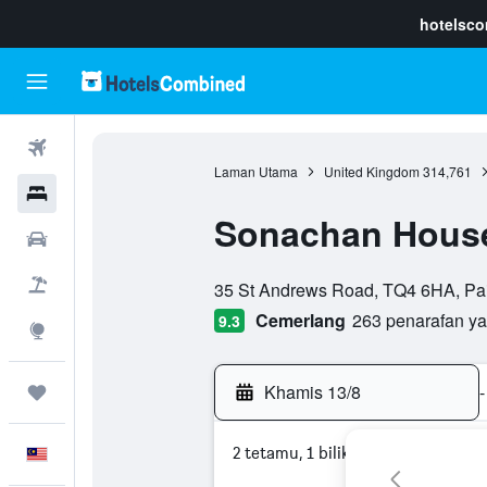
hotelsc
Penerbangan
Laman Utama
United Kingdom
314,761
Hotel
Sonachan Hous
Sewaan Kereta
penarafan kelas 0
Pakej
35 St Andrews Road, TQ4 6HA, Pai
Cemerlang
263 penarafan y
9.3
Eksplorasi
Khamis 13/8
-
Perjalanan
2 tetamu, 1 bilik
Melayu