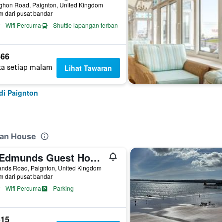
ighon Road, Paignton, United Kingdom
m dari pusat bandar
Wifi Percuma
Shuttle lapangan terbang
66
ta setiap malam
Lihat Tawaran
 di Paignton
han House
St Edmunds Guest House
ands Road, Paignton, United Kingdom
m dari pusat bandar
Wifi Percuma
Parking
15