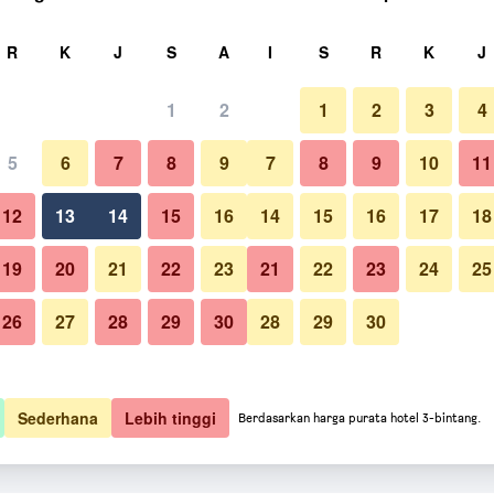
ri
R
K
J
S
A
I
S
R
K
J
1
2
1
2
3
4
5
6
7
8
9
7
8
9
10
11
12
13
14
15
16
14
15
16
17
18
Paparkan Harga
19
20
21
22
23
21
22
23
24
25
26
27
28
29
30
28
29
30
Paparkan Harga
Paparkan Harga
Sederhana
Lebih tinggi
Berdasarkan harga purata hotel 3-bintang.