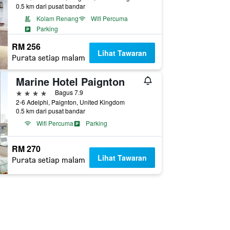
0.5 km dari pusat bandar
Kolam Renang
Wifi Percuma
Parking
RM 256
Lihat Tawaran
Purata setiap malam
Marine Hotel Paignton
4 bintang
Bagus 7.9
2-6 Adelphi, Paignton, United Kingdom
0.5 km dari pusat bandar
Wifi Percuma
Parking
RM 270
Lihat Tawaran
Purata setiap malam