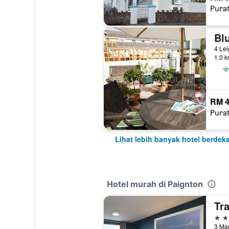
Pura
Bl
4 Le
1.0 k
RM 4
Pura
Lihat lebih banyak hotel berdek
Hotel murah di Paignton
3 bi
3 Mar