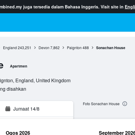
ombined.my
juga tersedia dalam Bahasa Inggeris. Visit site in
Engl
England
243,251
Devon
7,862
Paignton
488
Sonachan House
e
Apartmen
gnton, England, United Kingdom
ang disahkan
Foto Sonachan House
Jumaat 14/8
Ogos 2026
September 202