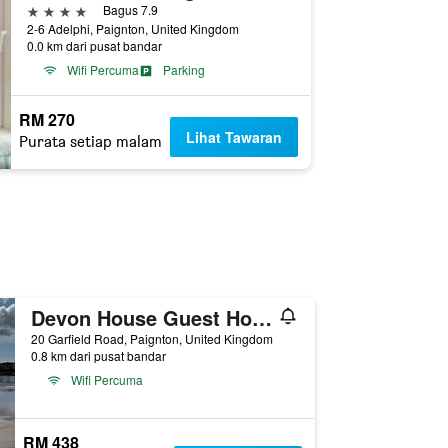
4 bintang
Bagus 7.9
2-6 Adelphi, Paignton, United Kingdom
0.0 km dari pusat bandar
Wifi Percuma
Parking
RM 270
Lihat Tawaran
Purata setiap malam
Devon House Guest House
20 Garfield Road, Paignton, United Kingdom
0.8 km dari pusat bandar
Wifi Percuma
RM 438