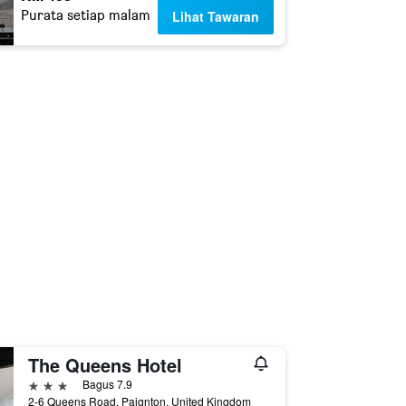
Purata setiap malam
Lihat Tawaran
The Queens Hotel
3 bintang
Bagus 7.9
2-6 Queens Road, Paignton, United Kingdom