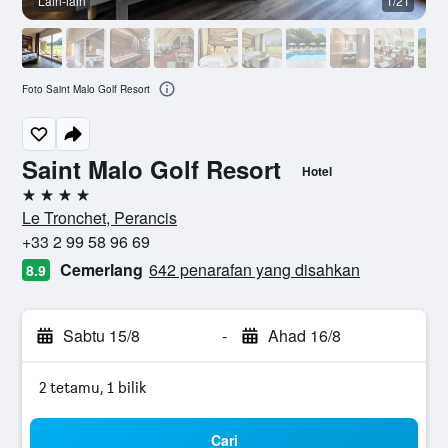
Lain-lain
1/21
L
Foto Saint Malo Golf Resort
Saint Malo Golf Resort
Hotel
4 bintang
Le Tronchet, Perancis
+33 2 99 58 96 69
Cemerlang
642 penarafan yang disahkan
8.9
Sabtu 15/8
-
Ahad 16/8
2 tetamu, 1 bilik
Cari