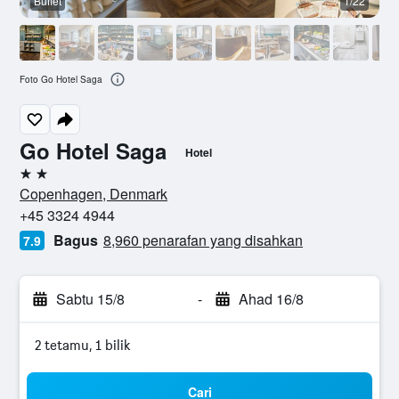
Buffet
1/22
Foto Go Hotel Saga
Go Hotel Saga
Hotel
2 bintang
Copenhagen, Denmark
+45 3324 4944
Bagus
8,960 penarafan yang disahkan
7.9
Sabtu 15/8
-
Ahad 16/8
2 tetamu, 1 bilik
Cari