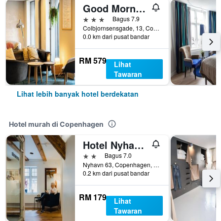
Good Morning City Copenhagen Star
3 bintang
Bagus 7.9
Colbjornsensgade, 13, Copenhagen, Capital Region, Denmark
0.0 km dari pusat bandar
RM 579
Lihat
Tawaran
Lihat lebih banyak hotel berdekatan
Hotel murah di Copenhagen
Hotel Nyhavn63
2 bintang
Bagus 7.0
Nyhavn 63, Copenhagen, Capital Region, Denmark
0.2 km dari pusat bandar
RM 179
Lihat
Tawaran