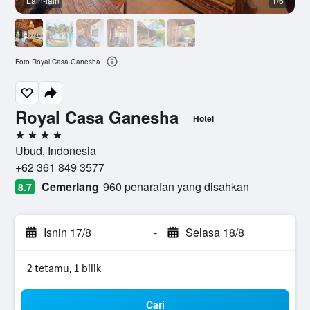
Lain-lain
1/6
L
Foto Royal Casa Ganesha
Royal Casa Ganesha
Hotel
4 bintang
Ubud, Indonesia
+62 361 849 3577
Cemerlang
960 penarafan yang disahkan
8.7
Isnin 17/8
-
Selasa 18/8
2 tetamu, 1 bilik
Cari