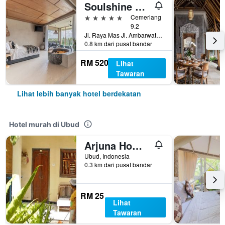
Soulshine Bali
5 bintang
Cemerlang
9.2
Jl. Raya Mas Jl. Ambarwati No.1, Ubud, Indonesia
0.8 km dari pusat bandar
RM 520
Lihat
Tawaran
Lihat lebih banyak hotel berdekatan
Hotel murah di Ubud
Arjuna Homestay Ubud
Ubud, Indonesia
0.3 km dari pusat bandar
RM 25
Lihat
Tawaran