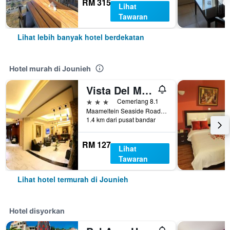
RM 315
Lihat
Tawaran
Lihat lebih banyak hotel berdekatan
Hotel murah di Jounieh
Vista Del Mar Hotel
3 bintang
Cemerlang 8.1
Maameltein Seaside Road Jounieh 1369 LB, Jounieh, Lubnan
1.4 km dari pusat bandar
RM 127
Lihat
Tawaran
Lihat hotel termurah di Jounieh
Hotel disyorkan