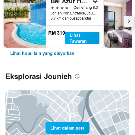
Bel Azur Hotel & Resort
4 bintang
Cemerlang 8.3
Jonieh Port Entrance, Jounieh, Lubnan
0.7 km dari pusat bandar
RM 319
Lihat
Tawaran
Lihat hotel lain yang disyorkan
Eksplorasi Jounieh
Lihat dalam peta