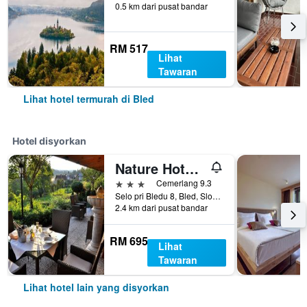
0.5 km dari pusat bandar
RM 517
Lihat
Tawaran
Lihat hotel termurah di Bled
Hotel disyorkan
Nature Hotel Lukanc Bled
3 bintang
Cemerlang 9.3
Selo pri Bledu 8, Bled, Slovenia
2.4 km dari pusat bandar
RM 695
Lihat
Tawaran
Lihat hotel lain yang disyorkan