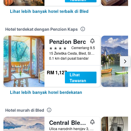
Lihat lebih banyak hotel terbaik di Bled
Hotel terdekat dengan Penzion Kaps
Penzion Berc
4 bintang
Cemerlang 9.5
15 Želeška Cesta, Bled, Slovenia
0.1 km dari pusat bandar
RM 1,127
Lihat
Tawaran
Lihat lebih banyak hotel berdekatan
Hotel murah di Bled
Central Bled House
Ulica narodnih herojev 3, Bled, Slovenia