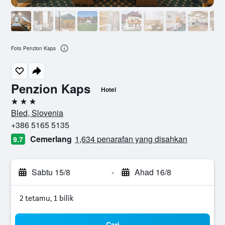
Foto Penzion Kaps
Penzion Kaps
Hotel
3 bintang
Bled, Slovenia
+386 5165 5135
Cemerlang
1,634 penarafan yang disahkan
9.7
Sabtu 15/8
-
Ahad 16/8
2 tetamu, 1 bilik
Cari