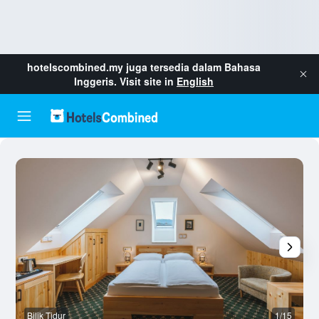
hotelscombined.my
juga tersedia dalam Bahasa
Inggeris. Visit site in
English
Bilik Tidur
1/15
B