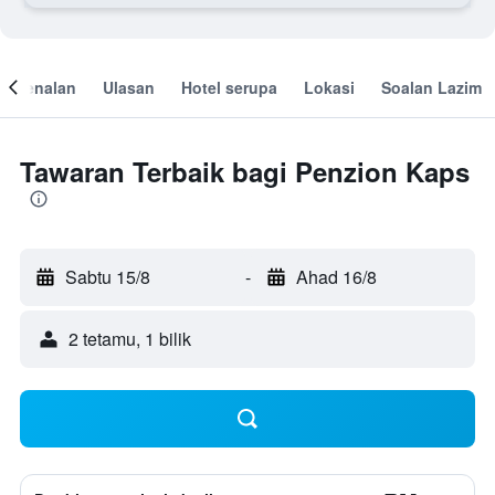
engenalan
Ulasan
Hotel serupa
Lokasi
Soalan Lazim
Tawaran Terbaik bagi Penzion Kaps
Sabtu 15/8
-
Ahad 16/8
2 tetamu, 1 bilik