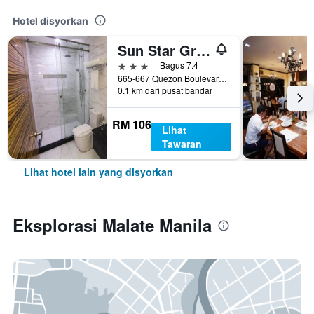
Hotel disyorkan
Sun Star Grand Hotel
3 bintang
Bagus 7.4
665-667 Quezon Boulevard, Manila, Filipina
0.1 km dari pusat bandar
RM 106
Lihat
Tawaran
Lihat hotel lain yang disyorkan
Eksplorasi Malate Manila