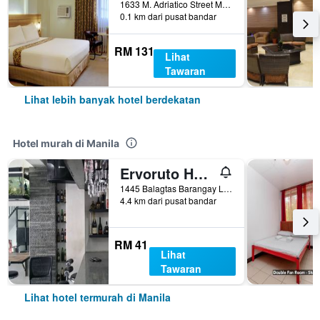
1633 M. Adriatico Street Malate, Manila, Filipina
0.1 km dari pusat bandar
RM 131
Lihat
Tawaran
Lihat lebih banyak hotel berdekatan
Hotel murah di Manila
Ervoruto Hostel Makati
1445 Balagtas Barangay La Paz, Manila, Filipina
4.4 km dari pusat bandar
RM 41
Lihat
Tawaran
Lihat hotel termurah di Manila