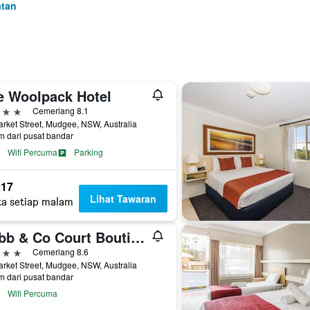
atan
e Woolpack Hotel
ntang
Cemerlang 8.1
rket Street, Mudgee, NSW, Australia
m dari pusat bandar
Wifi Percuma
Parking
17
Lihat Tawaran
ta setiap malam
Cobb & Co Court Boutique Hotel
ntang
Cemerlang 8.6
rket Street, Mudgee, NSW, Australia
m dari pusat bandar
Wifi Percuma