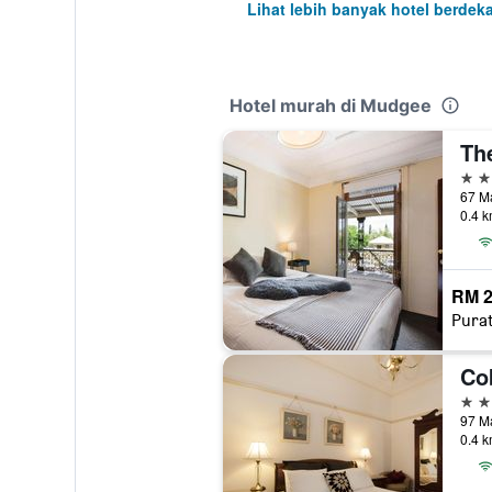
Lihat lebih banyak hotel berdek
Hotel murah di Mudgee
Th
4 bi
67 Ma
0.4 k
RM 2
Pura
4 bi
97 Ma
0.4 k