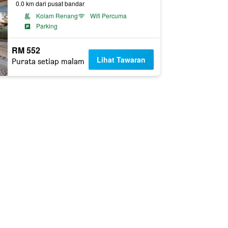
0.0 km dari pusat bandar
Kolam Renang
Wifi Percuma
Parking
RM 552
Lihat Tawaran
Purata setiap malam