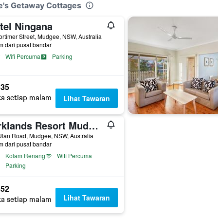
e's Getaway Cottages
tel Ningana
rtimer Street, Mudgee, NSW, Australia
m dari pusat bandar
Wifi Percuma
Parking
35
ta setiap malam
Lihat Tawaran
Parklands Resort Mudgee
Ulan Road, Mudgee, NSW, Australia
m dari pusat bandar
Kolam Renang
Wifi Percuma
Parking
52
Lihat Tawaran
ta setiap malam