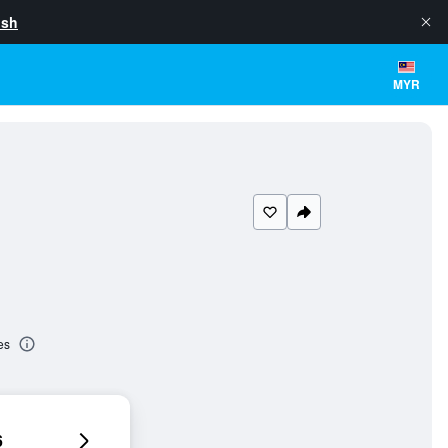
ish
MYR
es
6