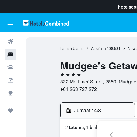
hotelsc
Penerbangan
Laman Utama
Australia
108,581
New 
Hotel
Mudgee's Getaw
Sewaan Kereta
4 bintang
Pakej
332 Mortimer Street, 2850, Mudgee
+61 263 727 272
Eksplorasi
Jumaat 14/8
-
Perjalanan
2 tetamu, 1 bilik