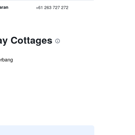
+61 263 727 272
aran
ay Cottages
erbang