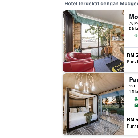
Hotel terdekat dengan Mudge
Mo
76 Mo
0.5 k
RM 5
Pura
121 
1.9 k
RM 5
Pura