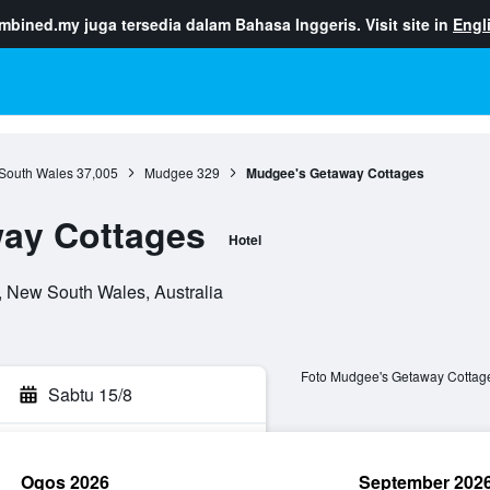
ombined.my
juga tersedia dalam Bahasa Inggeris. Visit site in
Engl
South Wales
37,005
Mudgee
329
Mudgee's Getaway Cottages
ay Cottages
Hotel
, New South Wales, Australia
Foto Mudgee's Getaway Cottag
Sabtu 15/8
Ogos 2026
September 202