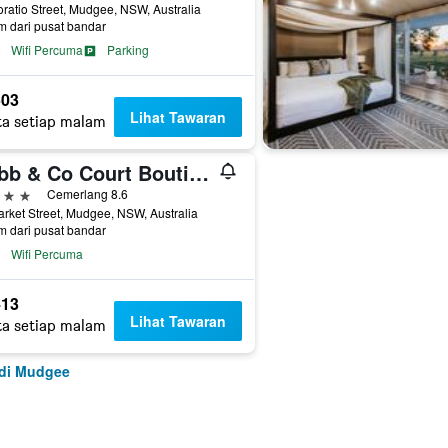
ratio Street, Mudgee, NSW, Australia
m dari pusat bandar
Wifi Percuma
Parking
03
Lihat Tawaran
ta setiap malam
Cobb & Co Court Boutique Hotel
ntang
Cemerlang 8.6
rket Street, Mudgee, NSW, Australia
m dari pusat bandar
Wifi Percuma
13
Lihat Tawaran
ta setiap malam
 di Mudgee