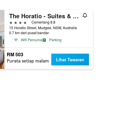
The Horatio - Suites & Motel
4 bintang
Cemerlang 8.8
15 Horatio Street, Mudgee, NSW, Australia
0.7 km dari pusat bandar
Wifi Percuma
Parking
RM 503
Lihat Tawaran
Purata setiap malam