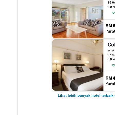
15 Ho
0.0 k
RM 5
Pura
4 bi
97 Ma
0.0 k
RM 4
Pura
Lihat lebih banyak hotel terbaik