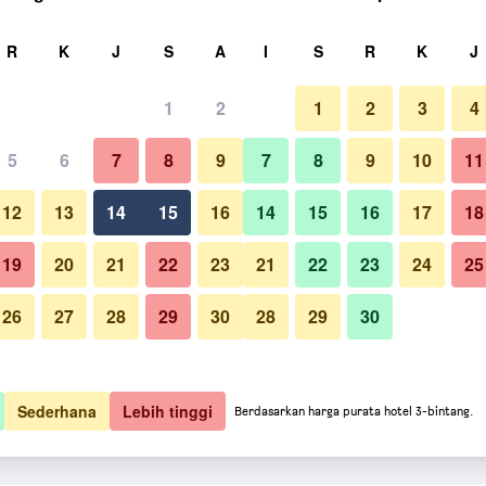
ri
R
K
J
S
A
I
S
R
K
J
1
2
1
2
3
4
5
6
7
8
9
7
8
9
10
11
12
13
14
15
16
14
15
16
17
18
Paparkan Harga
19
20
21
22
23
21
22
23
24
25
26
27
28
29
30
28
29
30
Paparkan Harga
Paparkan Harga
Sederhana
Lebih tinggi
Berdasarkan harga purata hotel 3-bintang.