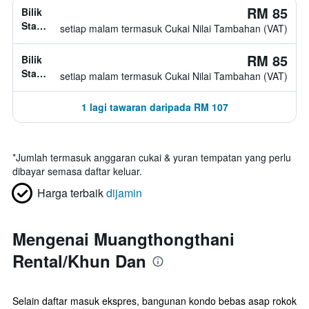
RM 85
Bilik
Standard,
setiap malam termasuk Cukai Nilai Tambahan (VAT)
jenis
katil
RM 85
Bilik
tidak
Standard,
setiap malam termasuk Cukai Nilai Tambahan (VAT)
diketahui
jenis
katil
1 lagi tawaran daripada RM 107
tidak
diketahui
*
Jumlah termasuk anggaran cukai & yuran tempatan yang perlu
dibayar semasa daftar keluar.
Harga terbaik
dijamin
Mengenai Muangthongthani
Rental/Khun Dan
Selain daftar masuk ekspres, bangunan kondo bebas asap rokok