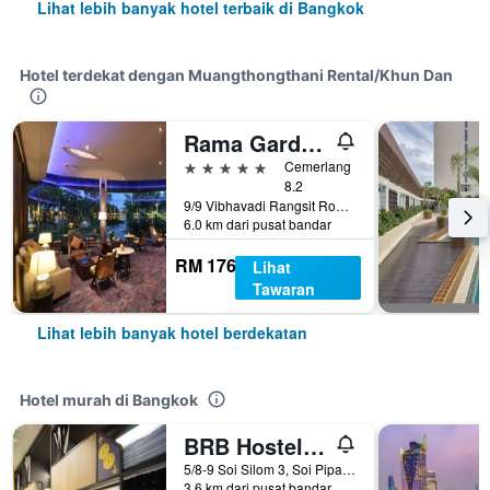
Lihat lebih banyak hotel terbaik di Bangkok
Hotel terdekat dengan Muangthongthani Rental/Khun Dan
Rama Gardens Hotel Bangkok
5 bintang
Cemerlang
8.2
9/9 Vibhavadi Rangsit Road, Bangkok, Thailand
6.0 km dari pusat bandar
RM 176
Lihat
Tawaran
Lihat lebih banyak hotel berdekatan
Hotel murah di Bangkok
BRB Hostel Bangkok Silom
5/8-9 Soi Silom 3, Soi Pipat, Silom, Bangkok, Thailand
3.6 km dari pusat bandar