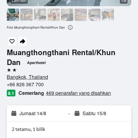
Lain-lain
1/8
L
Foto Muangthongthani Rental/Khun Dan
Muangthongthani Rental/Khun
Dan
Aparthotel
2 bintang
Bangkok, Thailand
+66 826 367 700
Cemerlang
469 penarafan yang disahkan
8.1
Jumaat 14/8
-
Sabtu 15/8
2 tetamu, 1 bilik