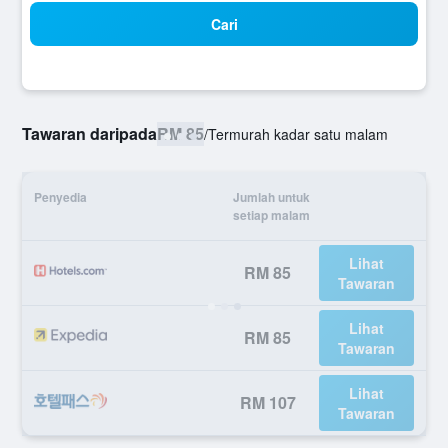
Cari
Tawaran daripada
RM 85
/
Termurah kadar satu malam
Penyedia
Jumlah untuk
setiap malam
Lihat
RM 85
Tawaran
Lihat
RM 85
Tawaran
Lihat
RM 107
Tawaran