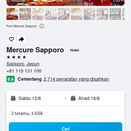
Restoran
1/33
Foto Mercure Sapporo
Mercure Sapporo
Hotel
4 bintang
Sapporo, Jepun
+81 115 131 100
Cemerlang
2,714 penarafan yang disahkan
8.6
Sabtu 15/8
-
Ahad 16/8
2 tetamu, 1 bilik
Cari