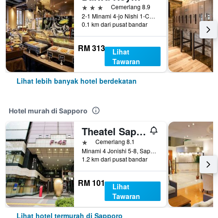
3 bintang
Cemerlang 8.9
2-1 Minami 4-jo Nishi 1-Chome Chuo-ku, Sapporo, Jepun
0.1 km dari pusat bandar
RM 313
Lihat
Tawaran
Lihat lebih banyak hotel berdekatan
Hotel murah di Sapporo
Theatel Sapporo
1 bintang
Cemerlang 8.1
Minami 4 Jonishi 5-8, Sapporo, Jepun
1.2 km dari pusat bandar
RM 101
Lihat
Tawaran
Lihat hotel termurah di Sapporo