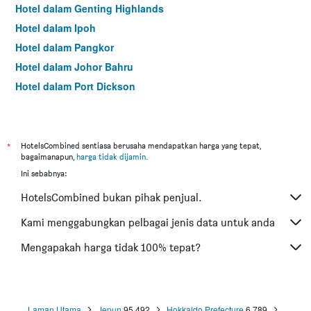
Hotel dalam Genting Highlands
Hotel dalam Ipoh
Hotel dalam Pangkor
Hotel dalam Johor Bahru
Hotel dalam Port Dickson
Hotel dalam Melaka
*
HotelsCombined sentiasa berusaha mendapatkan harga yang tepat,
bagaimanapun,
harga tidak dijamin
.
Ini sebabnya:
HotelsCombined bukan pihak penjual.
Kami menggabungkan pelbagai jenis data untuk anda
Mengapakah harga tidak 100% tepat?
Laman Utama
Jepun
95,492
Hokkaido Prefecture
6,789