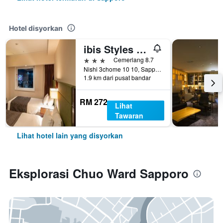
Hotel disyorkan
ibis Styles Sapporo
3 bintang
Cemerlang 8.7
Nishi 3chome 10 10, Sapporo, Jepun
1.9 km dari pusat bandar
RM 272
Lihat
Tawaran
Lihat hotel lain yang disyorkan
Eksplorasi Chuo Ward Sapporo