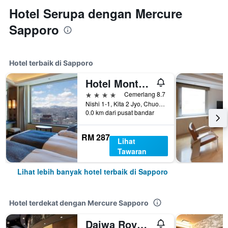
Hotel Serupa dengan Mercure
Sapporo
Hotel terbaik di Sapporo
Hotel Monterey Edelhof Sapporo
4 bintang
Cemerlang 8.7
Nishi 1-1, Kita 2 Jyo, Chuo-ku, Sapporo, Jepun
0.0 km dari pusat bandar
RM 287
Lihat
Tawaran
Lihat lebih banyak hotel terbaik di Sapporo
Hotel terdekat dengan Mercure Sapporo
Daiwa Roynet Hotel Sapporo-Susukino