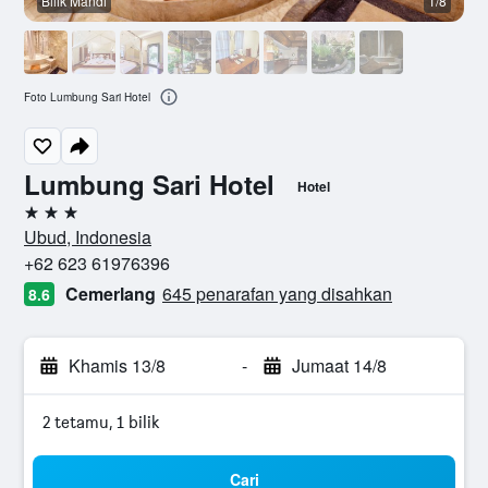
Bilik Mandi
1/8
L
Foto Lumbung Sari Hotel
Lumbung Sari Hotel
Hotel
3 bintang
Ubud, Indonesia
+62 623 61976396
Cemerlang
645 penarafan yang disahkan
8.6
Khamis 13/8
-
Jumaat 14/8
2 tetamu, 1 bilik
Cari