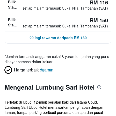
RM 116
Bilik
Standard,
setiap malam termasuk Cukai Nilai Tambahan (VAT)
jenis
katil
RM 150
Bilik
tidak
Standard,
setiap malam termasuk Cukai Nilai Tambahan (VAT)
diketahui
jenis
katil
20 lagi tawaran daripada RM 180
tidak
diketahui
*
Jumlah termasuk anggaran cukai & yuran tempatan yang perlu
dibayar semasa daftar keluar.
Harga terbaik
dijamin
Mengenai Lumbung Sari Hotel
Terletak di Ubud, 12-minit berjalan kaki dari Istana Ubud,
Lumbung Sari Ubud Hotel menawarkan penginapan dengan
taman, tempat parking peribadi percuma dan spa dan pusat