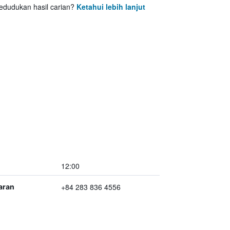
udukan hasil carian?
Ketahui lebih lanjut
12:00
+84 283 836 4556
aran