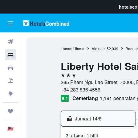
hotelsc
Penerbangan
Laman Utama
Vietnam
52,039
Bandar
Hotel
Liberty Hotel S
Sewaan Kereta
3 bintang
Pakej
265 Pham Ngu Lao Street, 70000, 
+84 283 836 4556
Eksplorasi
Cemerlang
1,191 penarafan 
8.1
Perjalanan
Jumaat 14/8
-
Melayu
2 tetamu, 1 bilik