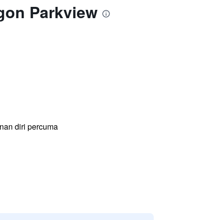
igon Parkview
an diri percuma