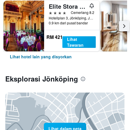
Elite Stora Hotellet Jönköping
4 bintang
Cemerlang 8.2
Hotellplan 3, Jönköping, Jonkopings Lan, Sweden
0.9 km dari pusat bandar
RM 421
Lihat
Tawaran
Lihat hotel lain yang disyorkan
Eksplorasi Jönköping
Lihat dalam peta