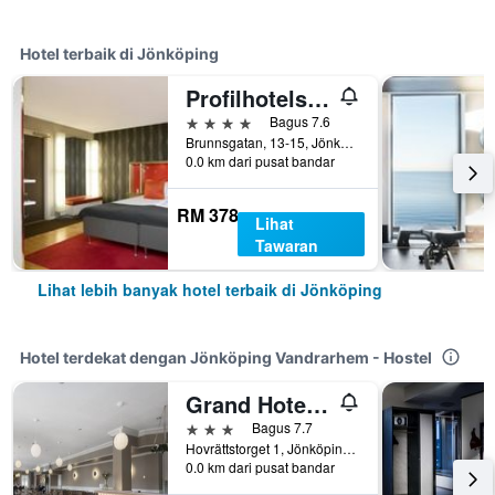
Hotel terbaik di Jönköping
Profilhotels Savoy
4 bintang
Bagus 7.6
Brunnsgatan, 13-15, Jönköping, Jonkopings Lan, Sweden
0.0 km dari pusat bandar
RM 378
Lihat
Tawaran
Lihat lebih banyak hotel terbaik di Jönköping
Hotel terdekat dengan Jönköping Vandrarhem - Hostel
Grand Hotel Jonkoping, BW Signature Collection
3 bintang
Bagus 7.7
Hovrättstorget 1, Jönköping, Jonkopings Lan, Sweden
0.0 km dari pusat bandar