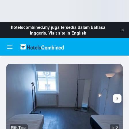
hotelscombined.my
juga tersedia dalam Bahasa
Inggeris. Visit site in
English
Bilik Tidur
1/12
L