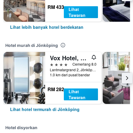
RM 433
Lihat
Tawaran
Lihat lebih banyak hotel berdekatan
Hotel murah di Jönköping
Vox Hotel, an Ascend Collection Hotel
4 bintang
Cemerlang 8.0
Lantmatargrand 2, Jönköping, Jonkopings Lan, Sweden
1.0 km dari pusat bandar
RM 282
Lihat
Tawaran
Lihat hotel termurah di Jönköping
Hotel disyorkan