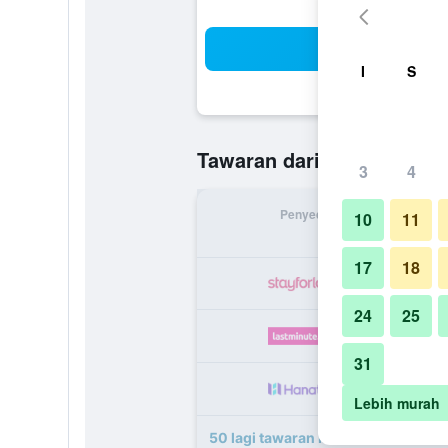
Ca
I
S
RM 346
Tawaran daripada
/
T
3
4
Penyedia
Jumlah 
10
11
17
18
R
24
25
R
31
R
Lebih murah
50 lagi tawaran Intercontinental Ho