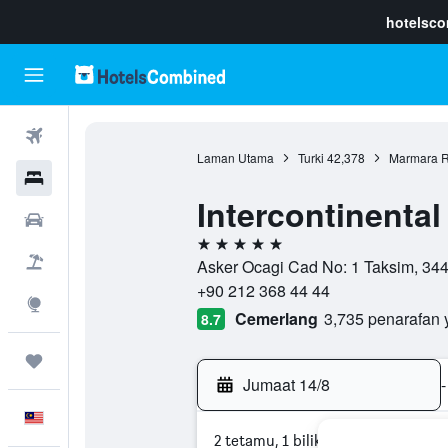
hotelsc
Penerbangan
Laman Utama
Turki
42,378
Marmara R
Hotel
Intercontinental
Sewaan Kereta
5 bintang
Pakej
Asker Ocagi Cad No: 1 Taksim, 34435
+90 212 368 44 44
Eksplorasi
Cemerlang
3,735 penarafan 
8.7
Perjalanan
Jumaat 14/8
-
Melayu
2 tetamu, 1 bilik