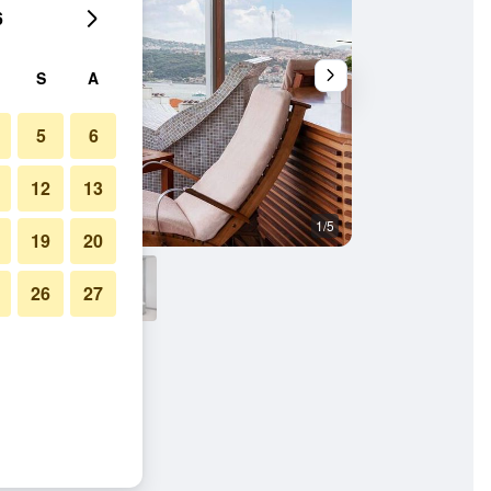
6
S
A
5
6
12
13
1/5
Ruang Tamu
19
20
26
27
anbul By IHG