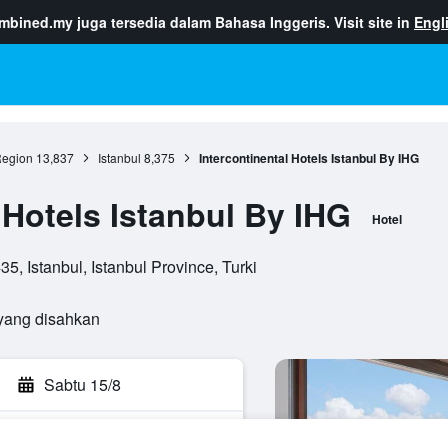
ombined.my
juga tersedia dalam Bahasa Inggeris. Visit site in
Engl
egion
13,837
Istanbul
8,375
Intercontinental Hotels Istanbul By IHG
 Hotels Istanbul By IHG
Hotel
, Istanbul, Istanbul Province, Turki
yang disahkan
Sabtu 15/8