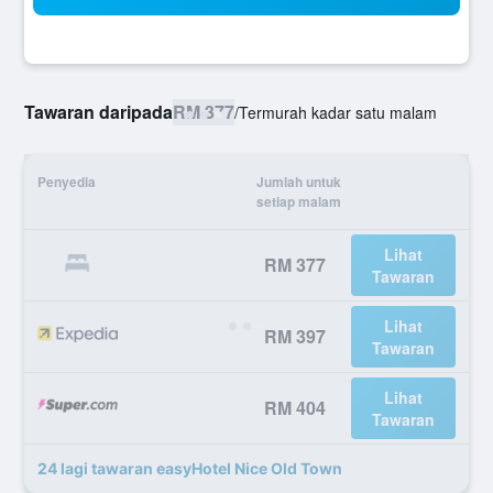
Tawaran daripada
RM 377
/
Termurah kadar satu malam
Penyedia
Jumlah untuk
setiap malam
Lihat
RM 377
Tawaran
Lihat
RM 397
Tawaran
Lihat
RM 404
Tawaran
24 lagi tawaran easyHotel Nice Old Town