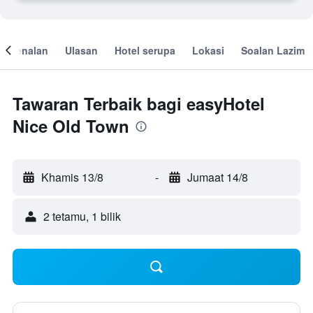
engenalan
Ulasan
Hotel serupa
Lokasi
Soalan Lazim
Tawaran Terbaik bagi easyHotel
Nice Old Town
Khamis 13/8
-
Jumaat 14/8
2 tetamu, 1 bilik