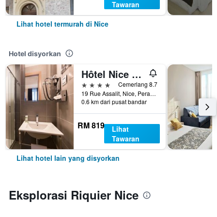
Tawaran
Lihat hotel termurah di Nice
Hotel disyorkan
Hôtel Nice Azur Riviera
4 bintang
Cemerlang 8.7
19 Rue Assalit, Nice, Perancis
0.6 km dari pusat bandar
RM 819
Lihat
Tawaran
Lihat hotel lain yang disyorkan
Eksplorasi Riquier Nice