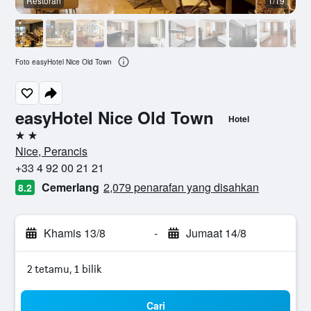
Restoran
1/19
Foto easyHotel Nice Old Town
easyHotel Nice Old Town
Hotel
2 bintang
Nice, Perancis
+33 4 92 00 21 21
Cemerlang
2,079 penarafan yang disahkan
8.2
Khamis 13/8
-
Jumaat 14/8
2 tetamu, 1 bilik
Cari