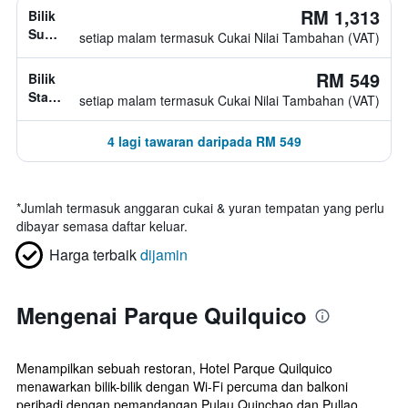
RM 1,313
Bilik
Superior,
setiap malam termasuk Cukai Nilai Tambahan (VAT)
jenis
katil
RM 549
Bilik
tidak
Standard,
setiap malam termasuk Cukai Nilai Tambahan (VAT)
diketahui
jenis
katil
4 lagi tawaran daripada RM 549
tidak
diketahui
*
Jumlah termasuk anggaran cukai & yuran tempatan yang perlu
dibayar semasa daftar keluar.
Harga terbaik
dijamin
Mengenai Parque Quilquico
Menampilkan sebuah restoran, Hotel Parque Quilquico
menawarkan bilik-bilik dengan Wi-Fi percuma dan balkoni
peribadi dengan pemandangan Pulau Quinchao dan Pullao