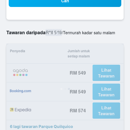
Cari
Tawaran daripada
RM 549
/
Termurah kadar satu malam
Penyedia
Jumlah untuk
setiap malam
Lihat
RM 549
Tawaran
Lihat
RM 549
Tawaran
Lihat
RM 574
Tawaran
6 lagi tawaran Parque Quilquico