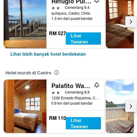
Refugio Pullao
2 bintang
Cemerlang 9.4
quilquico, Castro, Chile
1.3 km dari pusat bandar
RM 527
Lihat
Tawaran
Lihat lebih banyak hotel berdekatan
Hotel murah di Castro
Palafito Waiwen
2 bintang
Cemerlang 8.9
1236 Ernesto Riquelme, Castro, Chile
0.9 km dari pusat bandar
RM 110
Lihat
Tawaran