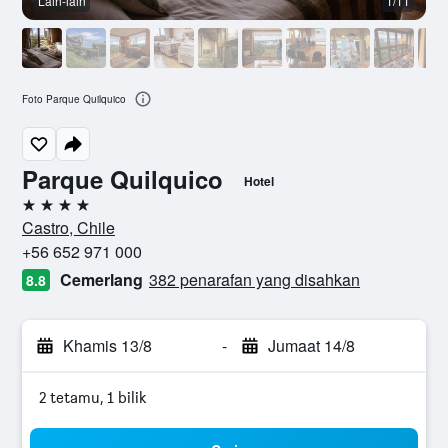
Lain-lain
1/11
L
Foto Parque Quilquico
Parque Quilquico
Hotel
4 bintang
Castro, Chile
+56 652 971 000
Cemerlang
382 penarafan yang disahkan
8.8
Khamis 13/8
-
Jumaat 14/8
2 tetamu, 1 bilik