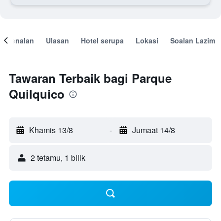
engenalan
Ulasan
Hotel serupa
Lokasi
Soalan Lazim
Tawaran Terbaik bagi Parque
Quilquico
Khamis 13/8
-
Jumaat 14/8
2 tetamu, 1 bilik