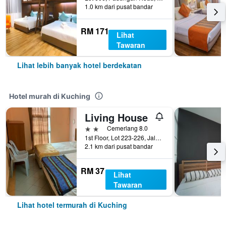
1.0 km dari pusat bandar
RM 171
Lihat
Tawaran
Lihat lebih banyak hotel berdekatan
Hotel murah di Kuching
Living House
2 bintang
Cemerlang 8.0
1st Floor, Lot 223-226, Jalan Ban Hock, Kuching, Malaysia
2.1 km dari pusat bandar
RM 37
Lihat
Tawaran
Lihat hotel termurah di Kuching