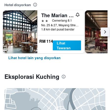
Hotel disyorkan
The Marian Boutique Lodging House
2 bintang
Cemerlang 8.1
No. 25 & 27, Wayang Street, Kuching, Malaysia
1.8 km dari pusat bandar
RM 114
Lihat
Tawaran
Lihat hotel lain yang disyorkan
Eksplorasi Kuching