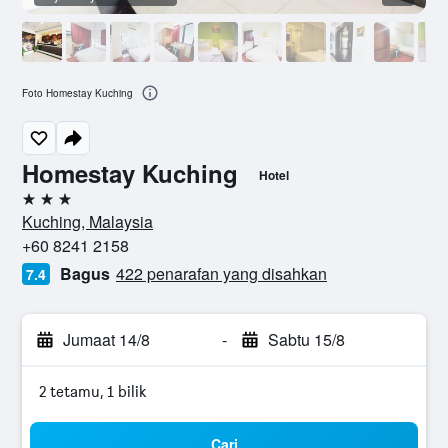
Foto Homestay Kuching
Homestay Kuching
Hotel
3 bintang
Kuching, Malaysia
+60 8241 2158
Bagus
422 penarafan yang disahkan
7.4
Jumaat 14/8
-
Sabtu 15/8
2 tetamu, 1 bilik
Cari