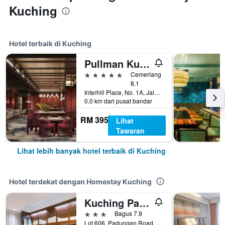
Kuching
Hotel terbaik di Kuching
Pullman Kuching
5 bintang
Cemerlang
8.1
Interhill Place, No. 1A, Jalan Mathies, Kuching, Malaysia
0.0 km dari pusat bandar
RM 395
Lihat
Tawaran
Lihat lebih banyak hotel terbaik di Kuching
Hotel terdekat dengan Homestay Kuching
Kuching Park Hotel
3 bintang
Bagus 7.9
Lot 606, Padungan Road, Kuching, Malaysia