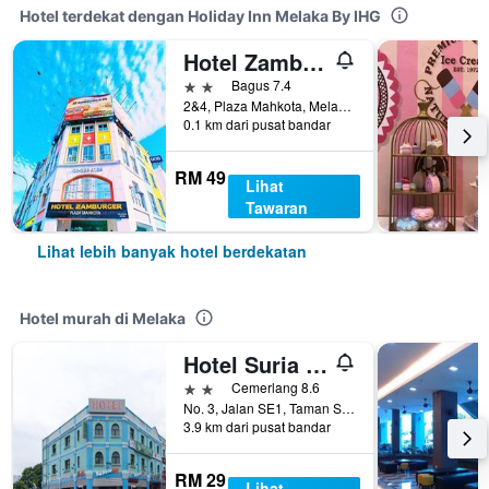
Hotel terdekat dengan Holiday Inn Melaka By IHG
Hotel Zamburger Plaza Mahkota
2 bintang
Bagus 7.4
2&4, Plaza Mahkota, Melaka, Malaysia
0.1 km dari pusat bandar
RM 49
Lihat
Tawaran
Lihat lebih banyak hotel berdekatan
Hotel murah di Melaka
Hotel Suria Malaqa
2 bintang
Cemerlang 8.6
No. 3, Jalan SE1, Taman Semabok Emas, Semabok, Melaka, Malaysia
3.9 km dari pusat bandar
RM 29
Lihat