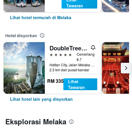
Tawaran
Lihat hotel termurah di Melaka
Hotel disyorkan
DoubleTree by Hilton Melaka
5 bintang
Cemerlang
8.7
Hattan City, Jalan Melaka Raya 23, Melaka, Malaysia
2.3 km dari pusat bandar
RM 335
Lihat
Tawaran
Lihat hotel lain yang disyorkan
Eksplorasi Melaka