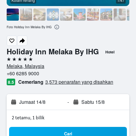
Kolam renang
1/47
Foto Holiday Inn Melaka By IHG
Holiday Inn Melaka By IHG
Hotel
5 bintang
Melaka, Malaysia
+60 6285 9000
Cemerlang
3,573 penarafan yang disahkan
8.5
Jumaat 14/8
-
Sabtu 15/8
2 tetamu, 1 bilik
Cari