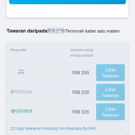
Tawaran daripada
RM 299
/
Termurah kadar satu malam
Penyedia
Jumlah untuk
setiap malam
Lihat
RM 299
Tawaran
Lihat
RM 326
Tawaran
Lihat
RM 326
Tawaran
22 lagi tawaran Holiday Inn Melaka By IHG