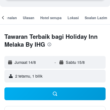
engenalan
Ulasan
Hotel serupa
Lokasi
Soalan Lazim
Tawaran Terbaik bagi Holiday Inn
Melaka By IHG
Jumaat 14/8
-
Sabtu 15/8
2 tetamu, 1 bilik