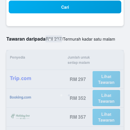
Cari
Tawaran daripada
RM 297
/
Termurah kadar satu malam
Penyedia
Jumlah untuk
setiap malam
Lihat
RM 297
Tawaran
Lihat
RM 352
Tawaran
Lihat
RM 357
Tawaran