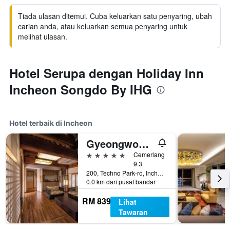
Tiada ulasan ditemui. Cuba keluarkan satu penyaring, ubah
carian anda, atau keluarkan semua penyaring untuk
melihat ulasan.
Hotel Serupa dengan Holiday Inn
Incheon Songdo By IHG
Hotel terbaik di Incheon
Gyeongwonjae By Walkerhill
5 bintang
Cemerlang
9.3
200, Techno Park-ro, Incheon, Korea Selatan
0.0 km dari pusat bandar
RM 839
Lihat
Tawaran