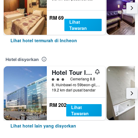
RM 69
Lihat
Tawaran
Lihat hotel termurah di Incheon
Hotel disyorkan
Hotel Tour Incheon Airport Hotel & Suites
penarafan kelas 3
Cemerlang 8.8
8, Huinbawi-ro 59beon-gil, Jung-gu, Incheon, Korea Selatan
19.2 km dari pusat bandar
RM 202
Lihat
Tawaran
Lihat hotel lain yang disyorkan