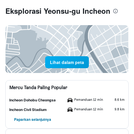
Eksplorasi Yeonsu-gu Incheon
Lihat dalam peta
Mercu Tanda Paling Popular
Pemanduan 12 min
8.6 km
Incheon Dohobu Cheongsa
Pemanduan 12 min
9.8 km
Incheon Civil Stadium
Paparkan selanjutnya