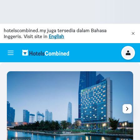
hotelscombined.my
juga tersedia dalam Bahasa
Inggeris. Visit site in
English