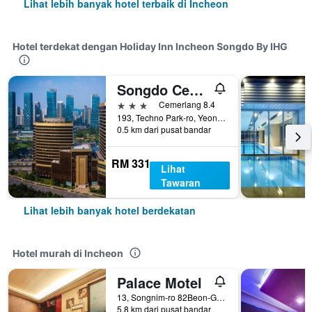
Lihat lebih banyak hotel terbaik di Incheon
Hotel terdekat dengan Holiday Inn Incheon Songdo By IHG
Songdo Central Park Hotel
3 bintang
Cemerlang 8.4
193, Techno Park-ro, Yeonsu-gu, Incheon, Korea Selatan
0.5 km dari pusat bandar
RM 331
Lihat
Tawaran
Lihat lebih banyak hotel berdekatan
Hotel murah di Incheon
Palace Motel
13, Songnim-ro 82Beon-Gil, Dong-gu, Incheon, Korea Selatan
5.8 km dari pusat bandar