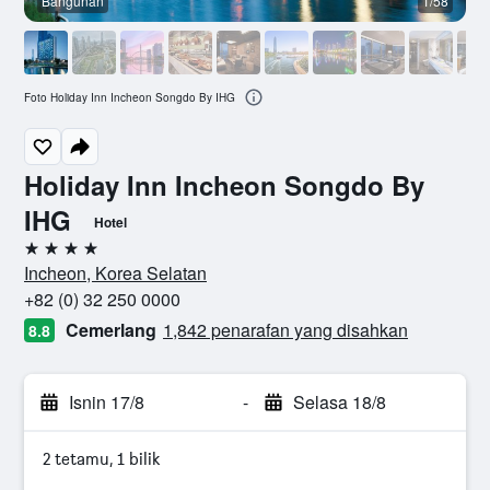
Bangunan
1/58
Foto Holiday Inn Incheon Songdo By IHG
Holiday Inn Incheon Songdo By
IHG
Hotel
4 bintang
Incheon, Korea Selatan
+82 (0) 32 250 0000
Cemerlang
1,842 penarafan yang disahkan
8.8
Isnin 17/8
-
Selasa 18/8
2 tetamu, 1 bilik