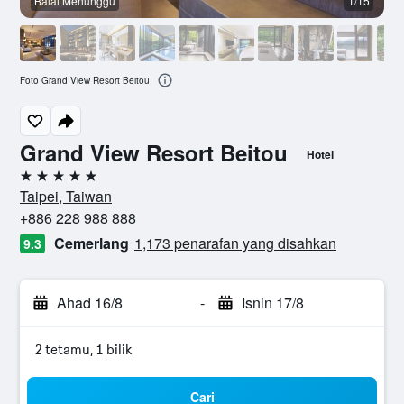
Balai Menunggu
1/15
Foto Grand View Resort Beitou
Grand View Resort Beitou
Hotel
5 bintang
Taipei, Taiwan
+886 228 988 888
Cemerlang
1,173 penarafan yang disahkan
9.3
Ahad 16/8
-
Isnin 17/8
2 tetamu, 1 bilik
Cari