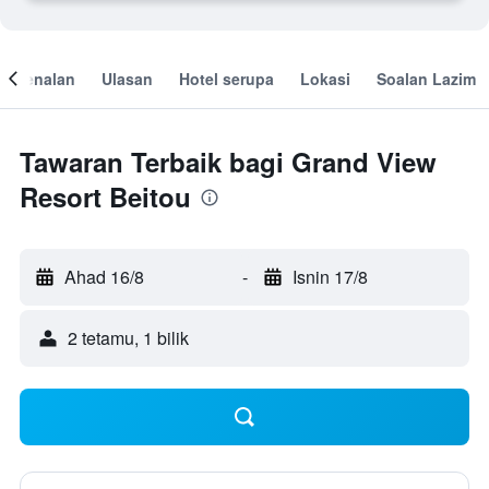
engenalan
Ulasan
Hotel serupa
Lokasi
Soalan Lazim
Tawaran Terbaik bagi Grand View
Resort Beitou
Ahad 16/8
-
Isnin 17/8
2 tetamu, 1 bilik