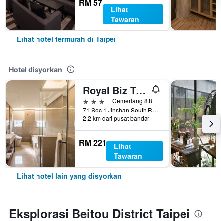
RM 57
Lihat
Tawaran
Lihat hotel termurah di Taipei
Hotel disyorkan
Royal Biz Taipei
3 bintang
Cemerlang 8.8
71 Sec 1 Jinshan South Road, Taipei, Taiwan
2.2 km dari pusat bandar
RM 221
Lihat
Tawaran
Lihat hotel lain yang disyorkan
Eksplorasi Beitou District Taipei