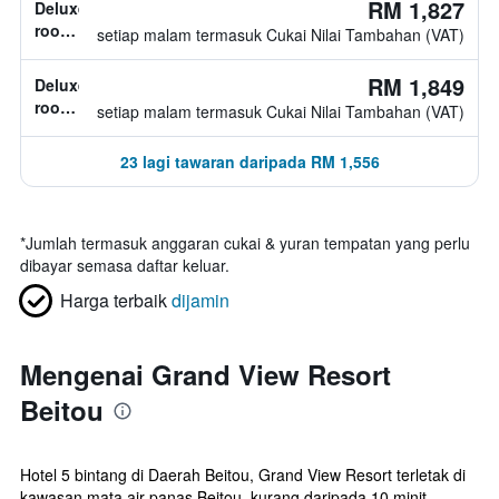
RM 1,827
Deluxe
room,
setiap malam termasuk Cukai Nilai Tambahan (VAT)
1
katil
RM 1,849
Deluxe
double
room,
setiap malam termasuk Cukai Nilai Tambahan (VAT)
jenis
katil
23 lagi tawaran daripada RM 1,556
tidak
diketahui
*
Jumlah termasuk anggaran cukai & yuran tempatan yang perlu
dibayar semasa daftar keluar.
Harga terbaik
dijamin
Mengenai Grand View Resort
Beitou
Hotel 5 bintang di Daerah Beitou, Grand View Resort terletak di
kawasan mata air panas Beitou, kurang daripada 10 minit