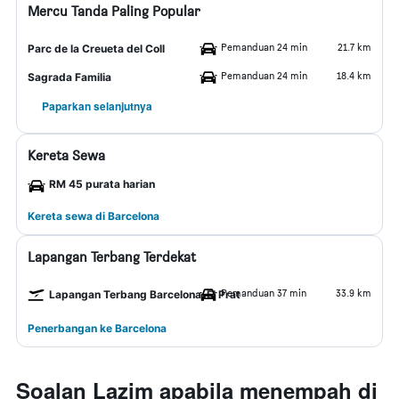
Mercu Tanda Paling Popular
Pemanduan 24 min
21.7 km
Parc de la Creueta del Coll
Pemanduan 24 min
18.4 km
Sagrada Familia
Paparkan selanjutnya
Kereta Sewa
RM 45 purata harian
Kereta sewa di Barcelona
Lapangan Terbang Terdekat
Pemanduan 37 min
33.9 km
Lapangan Terbang Barcelona-El Prat
Penerbangan ke Barcelona
Soalan Lazim apabila menempah di