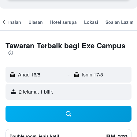
engenalan
Ulasan
Hotel serupa
Lokasi
Soalan Lazim
Tawaran Terbaik bagi Exe Campus
Ahad 16/8
-
Isnin 17/8
2 tetamu, 1 bilik
RM 279
Double room, jenis katil