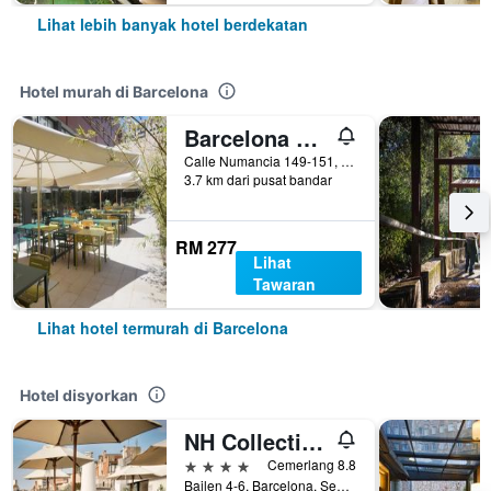
Lihat lebih banyak hotel berdekatan
Hotel murah di Barcelona
Barcelona Pere Tarres Youth Hostel
Calle Numancia 149-151, Barcelona, Sepanyol
3.7 km dari pusat bandar
RM 277
Lihat
Tawaran
Lihat hotel termurah di Barcelona
Hotel disyorkan
NH Collection Barcelona Pódium
4 bintang
Cemerlang 8.8
Bailen 4-6, Barcelona, Sepanyol