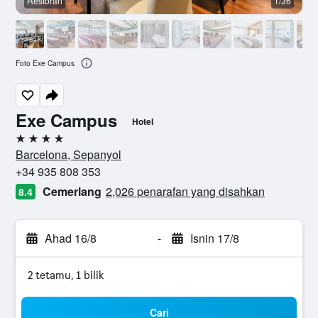
Restoran
1/36
B
Foto Exe Campus
Exe Campus
Hotel
4 bintang
Barcelona, Sepanyol
+34 935 808 353
Cemerlang
2,026 penarafan yang disahkan
8.4
Ahad 16/8
-
Isnin 17/8
2 tetamu, 1 bilik
Cari