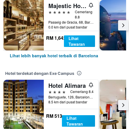
Majestic Hotel & Spa Barcelona Gl
5 bintang
Cemerlang
8.8
Passeig de Gracia, 68, Barcelona, Sepanyol
0.0 km dari pusat bandar
RM 1,642
Lihat
Tawaran
Lihat lebih banyak hotel terbaik di Barcelona
Hotel terdekat dengan Exe Campus
Hotel Alimara
4 bintang
Cemerlang 8.4
Berruguete, 126, Barcelona, Sepanyol
8.5 km dari pusat bandar
RM 513
Lihat
Tawaran