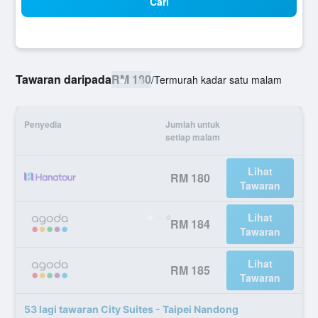
Cari
Tawaran daripada
RM 180
/
Termurah kadar satu malam
Penyedia
Jumlah untuk
setiap malam
Lihat
RM 180
Tawaran
Lihat
RM 184
Tawaran
Lihat
RM 185
Tawaran
53 lagi tawaran City Suites - Taipei Nandong