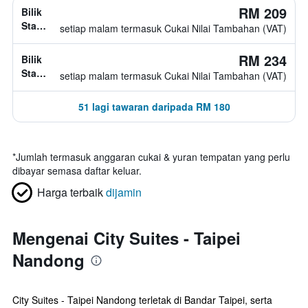
RM 209
Bilik
Standard,
setiap malam termasuk Cukai Nilai Tambahan (VAT)
jenis
katil
RM 234
Bilik
tidak
Standard,
setiap malam termasuk Cukai Nilai Tambahan (VAT)
diketahui
jenis
katil
51 lagi tawaran daripada RM 180
tidak
diketahui
*
Jumlah termasuk anggaran cukai & yuran tempatan yang perlu
dibayar semasa daftar keluar.
Harga terbaik
dijamin
Mengenai City Suites - Taipei
Nandong
City Suites - Taipei Nandong terletak di Bandar Taipei, serta