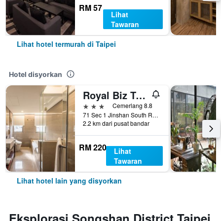
RM 57
Lihat
Tawaran
Lihat hotel termurah di Taipei
Hotel disyorkan
Royal Biz Taipei
3 bintang
Cemerlang 8.8
71 Sec 1 Jinshan South Road, Taipei, Taiwan
2.2 km dari pusat bandar
RM 220
Lihat
Tawaran
Lihat hotel lain yang disyorkan
Eksplorasi Songshan District Taipei