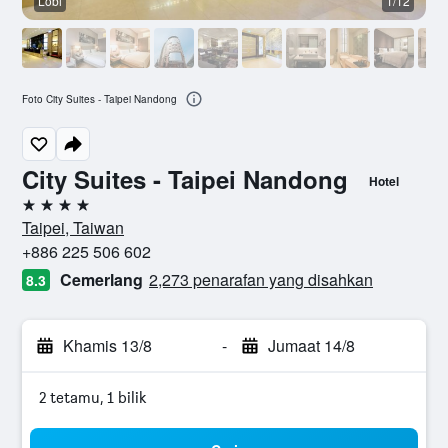
Lobi
1/12
L
Foto City Suites - Taipei Nandong
City Suites - Taipei Nandong
Hotel
4 bintang
Taipei, Taiwan
+886 225 506 602
Cemerlang
2,273 penarafan yang disahkan
8.3
Khamis 13/8
-
Jumaat 14/8
2 tetamu, 1 bilik