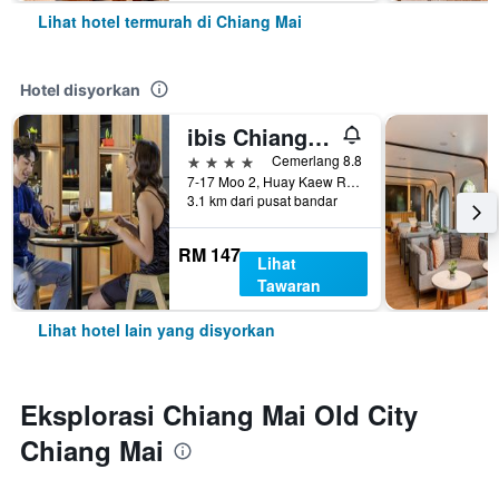
Lihat hotel termurah di Chiang Mai
Hotel disyorkan
ibis Chiang Mai Nimman Journeyhub
4 bintang
Cemerlang 8.8
7-17 Moo 2, Huay Kaew Road Chang Phueak, Muang, Chiang Mai, Thailand
3.1 km dari pusat bandar
RM 147
Lihat
Tawaran
Lihat hotel lain yang disyorkan
Eksplorasi Chiang Mai Old City
Chiang Mai