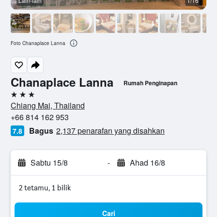
Lain-lain
1/16
L
Foto Chanaplace Lanna
Chanaplace Lanna
Rumah Penginapan
3 bintang
Chiang Mai, Thailand
+66 814 162 953
Bagus
2,137 penarafan yang disahkan
7.8
Sabtu 15/8
-
Ahad 16/8
2 tetamu, 1 bilik
Cari