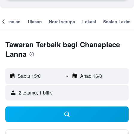
engenalan
Ulasan
Hotel serupa
Lokasi
Soalan Lazim
Tawaran Terbaik bagi Chanaplace
Lanna
Sabtu 15/8
-
Ahad 16/8
2 tetamu, 1 bilik