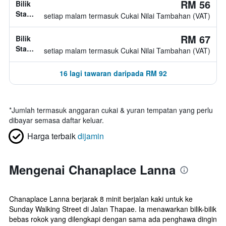
RM 56
Bilik
Standard,
setiap malam termasuk Cukai Nilai Tambahan (VAT)
1
katil
RM 67
Bilik
twin
Standard,
setiap malam termasuk Cukai Nilai Tambahan (VAT)
jenis
katil
16 lagi tawaran daripada RM 92
tidak
diketahui
*
Jumlah termasuk anggaran cukai & yuran tempatan yang perlu
dibayar semasa daftar keluar.
Harga terbaik
dijamin
Mengenai Chanaplace Lanna
Chanaplace Lanna berjarak 8 minit berjalan kaki untuk ke
Sunday Walking Street di Jalan Thapae. Ia menawarkan bilik-bilik
bebas rokok yang dilengkapi dengan sama ada penghawa dingin