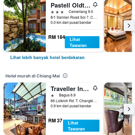
Pastell Oldtown Chiang Mai
3 bintang
Cemerlang 9.0
8/1 Samlan Road Soi 7, Chiang Mai, Thailand
0.0 km dari pusat bandar
RM 184
Lihat
Tawaran
Lihat lebih banyak hotel berdekatan
Hotel murah di Chiang Mai
Traveller Inn Hotel
1 bintang
Bagus 6.9
66 Loikroh Rd. T. Changklon, A. Muang, Chiang Mai, Chiang Mai, Thailand
0.9 km dari pusat bandar
RM 37
Lihat
Tawaran